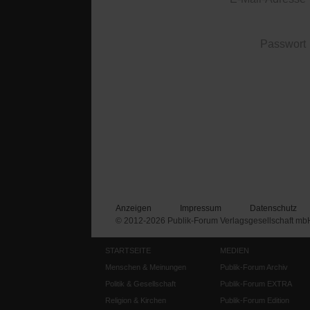
Passwort
Anzeigen
Impressum
Datenschutz
© 2012-2026 Publik-Forum Verlagsgesellschaft mb
STARTSEITE
MEDIEN
Menschen & Meinungen
Publik-Forum Archiv
Politik & Gesellschaft
Publik-Forum EXTRA
Religion & Kirchen
Publik-Forum Edition