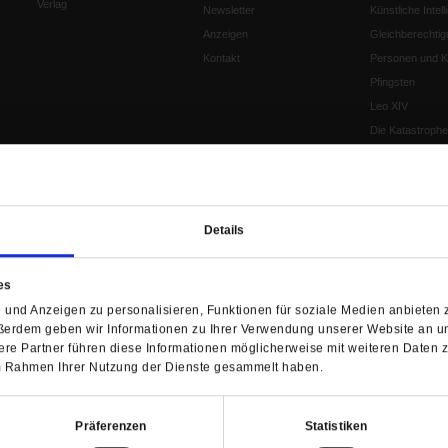
Verlag
Newsletter
Künstliche Intell
Anzeigen
Gleichberechtig
Kontakt
Personen und Ko
Pfingsten
Leo XIV
Die Katastrophe
Pro & Contra
Katholikentag 
Was bleibt, wen
schwindet?
Details
Ostern
Aufgefallen
es
Fasten
und Anzeigen zu personalisieren, Funktionen für soziale Medien anbieten z
Pro und Contra
ßerdem geben wir Informationen zu Ihrer Verwendung unserer Website an un
Krieg und Fried
re Partner führen diese Informationen möglicherweise mit weiteren Daten 
Personen und Ko
 im Rahmen Ihrer Nutzung der Dienste gesammelt haben.
Frieden
EKD-Synode Str
Präferenzen
Statistiken
Frieden