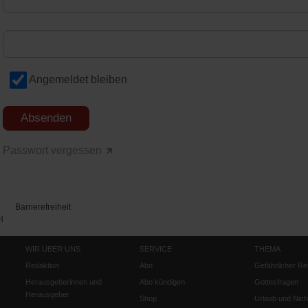
Angemeldet bleiben
Passwort vergessen
Barrierefreiheit
H
WIR ÜBER UNS
SERVICE
THEMA
Redaktion
Abo
Gefährlicher Re
Herausgeberinnen und
Abo kündigen
Gottesfragen
Herausgeber
Shop
Urlaub und Nich