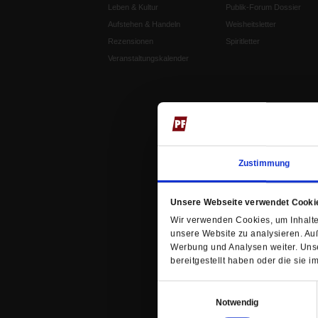
Leben & Kultur
Publik-Forum Dossier
Aufstehen & Handeln
Weisheitsletter
Rezensionen
Spiritletter
Veranstaltungskalender
Zustimmung
Unsere Webseite verwendet Cooki
Wir verwenden Cookies, um Inhalte 
unsere Website zu analysieren. Au
Werbung und Analysen weiter. Unse
bereitgestellt haben oder die sie
Einwilligungsauswahl
Notwendig