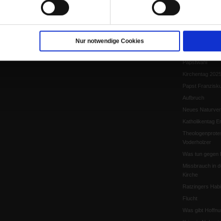
Papst Leo XIV.
Flucht und Migra
10 Jahre »Wir s
Meine Geschich
Nur notwendige Cookies
Papst Leo XIV
Papstwahl
Kirchentag 202
Papst Franzisk
Aufbruch
Neues Naturver
Katholikentag Er
Theologenprote
Voderholzer
Was tun gegen 
Missbrauch in d
Kirche
Ratzingers Habil
Flucht
Was gibt Hoffn