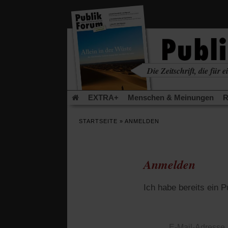
in
einem
neuen
Tab)
Die Zeitschrift, die für ei
kritisch • christlich • u
EXTRA+
Menschen & Meinungen
R
Rezensionen
Publik-Forum Archiv
EX
STARTSEITE
»
ANMELDEN
Leserinitiative Publik-Forum e.V.
Die Er
Gleichberechtigung
Künstliche Intelligenz
Flucht und Migration
Video-Podcast »Ver
Anmelden
Ich habe bereits ein 
E-Mail-Adresse