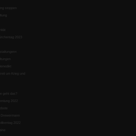
ng stoppen
ltung
nität
irchentag 2023
staltungen«
ltungen
enedikt
eit um Krieg und
ie geht das?
mmlung 2022
ebote
n Drewermann
likentag 2022
aine