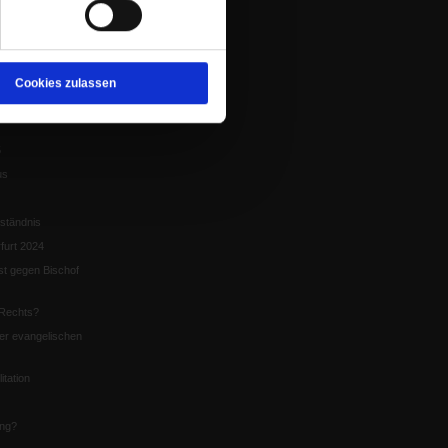
tion
chaffen das«
te
Cookies zulassen
5
us
ständnis
furt 2024
st gegen Bischof
Rechts?
er evangelischen
itation
ung?