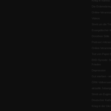
Krieg in Nahost
Die Erderwärmu
Online-Veransta
Videos
Streit um die Tri
Evangelischer K
Dorothee Sölle
Podcast »Veran
Online-Veransta
Tod von Papst B
EKD-Synode: Str
Frieden
Depression
Gut sterben - w
ÖRK-Vollversa
aktuelle Jobang
Streit um Euge
Deutscher Katho
Krieg in der Ukr