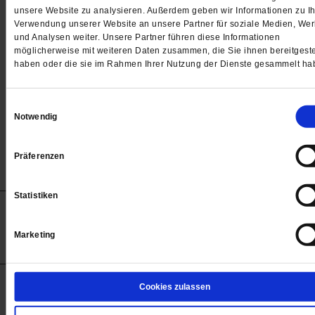
Passwort
unsere Website zu analysieren. Außerdem geben wir Informationen zu Ih
Verwendung unserer Website an unsere Partner für soziale Medien, We

und Analysen weiter. Unsere Partner führen diese Informationen
möglicherweise mit weiteren Daten zusammen, die Sie ihnen bereitgeste
haben oder die sie im Rahmen Ihrer Nutzung der Dienste gesammelt ha
Angemeldet bleiben
Einwilligungsauswahl
Notwendig
Passwort vergessen
Präferenzen
Statistiken
Anzeigen
Impressum
Datenschutz
Barrierefreiheit
© 2012-2026 Publik-Forum Verlagsgesellschaft mbH
Marketing
(Öffnet
Publik-Forum.de folgen:
in
einem
neuen
Tab)
STARTSEITE
Cookies zulassen
MEDIEN