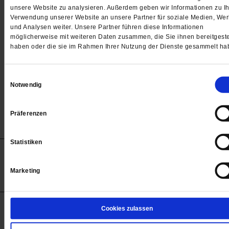
Passwort
unsere Website zu analysieren. Außerdem geben wir Informationen zu Ih
Verwendung unserer Website an unsere Partner für soziale Medien, We

und Analysen weiter. Unsere Partner führen diese Informationen
möglicherweise mit weiteren Daten zusammen, die Sie ihnen bereitgeste
haben oder die sie im Rahmen Ihrer Nutzung der Dienste gesammelt ha
Angemeldet bleiben
Einwilligungsauswahl
Notwendig
Passwort vergessen
Präferenzen
Statistiken
Anzeigen
Impressum
Datenschutz
Barrierefreiheit
© 2012-2026 Publik-Forum Verlagsgesellschaft mbH
Marketing
(Öffnet
Publik-Forum.de folgen:
in
einem
neuen
Tab)
STARTSEITE
Cookies zulassen
MEDIEN