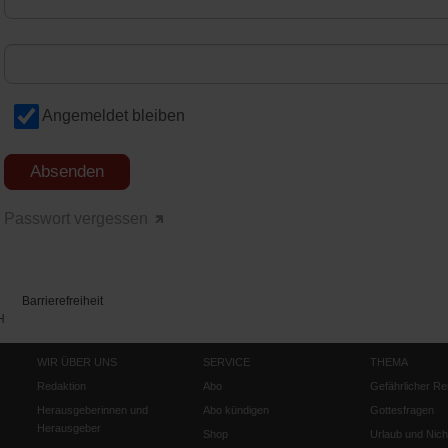
Angemeldet bleiben
Passwort vergessen
Barrierefreiheit
H
WIR ÜBER UNS
SERVICE
THEMA
Redaktion
Abo
Gefährlicher Re
Herausgeberinnen und
Abo kündigen
Gottesfragen
Herausgeber
Shop
Urlaub und Nich