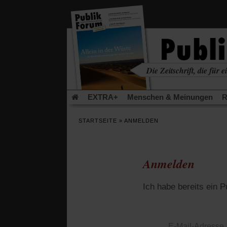
in
einem
neuen
Tab)
Die Zeitschrift, die für ei
kritisch • christlich • u
EXTRA+
Menschen & Meinungen
R
Rezensionen
Publik-Forum Archiv
EX
STARTSEITE
»
ANMELDEN
Leserinitiative Publik-Forum e.V.
Die Er
Gleichberechtigung
Künstliche Intelligenz
Flucht und Migration
Video-Podcast »Ver
Anmelden
Ich habe bereits ein 
E-Mail-Adresse