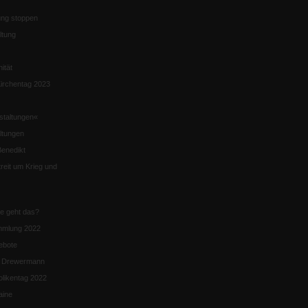
ng stoppen
ltung
nität
irchentag 2023
staltungen«
ltungen
enedikt
eit um Krieg und
ie geht das?
mmlung 2022
ebote
n Drewermann
likentag 2022
aine