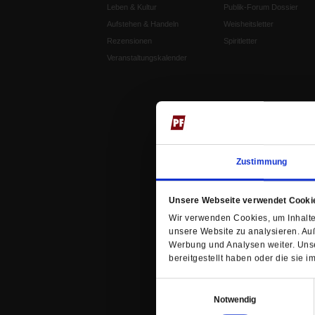
Leben & Kultur
Publik-Forum Dossier
Aufstehen & Handeln
Weisheitsletter
Rezensionen
Spiritletter
Veranstaltungskalender
Zustimmung
Unsere Webseite verwendet Cooki
Wir verwenden Cookies, um Inhalte 
unsere Website zu analysieren. Au
Werbung und Analysen weiter. Unse
bereitgestellt haben oder die sie
Einwilligungsauswahl
Notwendig