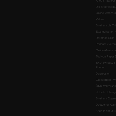
Krieg in Nahost
Die Erderwärmu
Online-Veransta
Videos
Streit um die Tri
Evangelischer K
Dorothee Sölle
Podcast »Veran
Online-Veransta
Tod von Papst B
EKD-Synode: Str
Frieden
Depression
Gut sterben - w
ÖRK-Vollversa
aktuelle Jobang
Streit um Euge
Deutscher Katho
Krieg in der Ukr