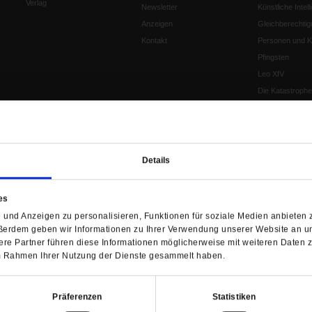
Verlag
Newsletter
Künstliche Intell
Anzeigen
Gleichberechtig
Kontakt
Personen und Ko
Pfingsten
Leo XIV
Die Katastrophe
Pro & Contra
Katholikentag 
Was bleibt, wen
schwindet?
Details
Ostern
Aufgefallen
es
Fasten
und Anzeigen zu personalisieren, Funktionen für soziale Medien anbieten z
Pro und Contra
ßerdem geben wir Informationen zu Ihrer Verwendung unserer Website an un
Krieg und Fried
re Partner führen diese Informationen möglicherweise mit weiteren Daten 
Personen und Ko
 im Rahmen Ihrer Nutzung der Dienste gesammelt haben.
Frieden
EKD-Synode Str
Präferenzen
Statistiken
Frieden