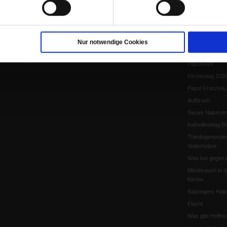
Papst Leo XIV.
Flucht und Migra
10 Jahre »Wir s
Meine Geschich
Nur notwendige Cookies
Papst Leo XIV
Papstwahl
Kirchentag 202
Papst Franzisk
Aufbruch
Neues Naturver
Katholikentag Er
Theologenprote
Voderholzer
Was tun gegen 
Missbrauch in d
Kirche
Ratzingers Habil
Flucht
Was gibt Hoffn