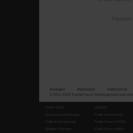
Passwort
Anzeigen
Impressum
Datenschutz
© 2012-2026 Publik-Forum Verlagsgesellschaft mb
STARTSEITE
MEDIEN
Menschen & Meinungen
Publik-Forum Archiv
Politik & Gesellschaft
Publik-Forum EXTRA
Religion & Kirchen
Publik-Forum Edition