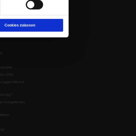
tion
chaffen das«
te
Cookies zulassen
5
us
ständnis
furt 2024
st gegen Bischof
Rechts?
er evangelischen
itation
ung?