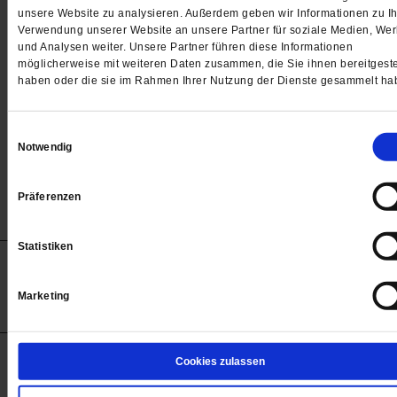
Passwort
unsere Website zu analysieren. Außerdem geben wir Informationen zu Ih
Verwendung unserer Website an unsere Partner für soziale Medien, We

und Analysen weiter. Unsere Partner führen diese Informationen
möglicherweise mit weiteren Daten zusammen, die Sie ihnen bereitgeste
haben oder die sie im Rahmen Ihrer Nutzung der Dienste gesammelt ha
Angemeldet bleiben
Einwilligungsauswahl
Notwendig
Passwort vergessen
Präferenzen
Statistiken
Anzeigen
Impressum
Datenschutz
Barrierefreiheit
© 2012-2026 Publik-Forum Verlagsgesellschaft mbH
Marketing
(Öffnet
Publik-Forum.de folgen:
in
einem
neuen
Tab)
STARTSEITE
Cookies zulassen
MEDIEN