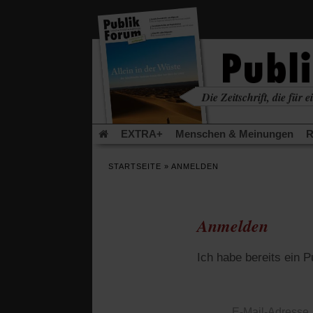
in
einem
neuen
Tab)
Die Zeitschrift, die für ei
kritisch • christlich • u
EXTRA+
Menschen & Meinungen
R
Rezensionen
Publik-Forum Archiv
EX
STARTSEITE
»
ANMELDEN
Leserinitiative Publik-Forum e.V.
Die Er
Gleichberechtigung
Künstliche Intelligenz
Flucht und Migration
Video-Podcast »Ver
Anmelden
Ich habe bereits ein 
E-Mail-Adresse