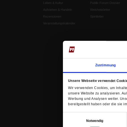
Leben & Kultur
Publik-Forum Dossier
Aufstehen & Handeln
Weisheitsletter
Rezensionen
Spiritletter
Veranstaltungskalender
Zustimmung
Unsere Webseite verwendet Cooki
Wir verwenden Cookies, um Inhalte 
unsere Website zu analysieren. Au
Werbung und Analysen weiter. Unse
bereitgestellt haben oder die sie
Einwilligungsauswahl
Notwendig