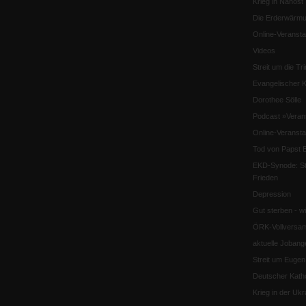
Krieg in Nahost
Die Erderwärmu
Online-Veransta
Videos
Streit um die Tri
Evangelischer K
Dorothee Sölle
Podcast »Veran
Online-Veransta
Tod von Papst B
EKD-Synode: Str
Frieden
Depression
Gut sterben - w
ÖRK-Vollversa
aktuelle Jobang
Streit um Euge
Deutscher Katho
Krieg in der Ukr