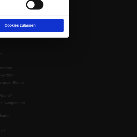
tion
chaffen das«
te
Cookies zulassen
5
us
ständnis
furt 2024
st gegen Bischof
Rechts?
er evangelischen
itation
ung?