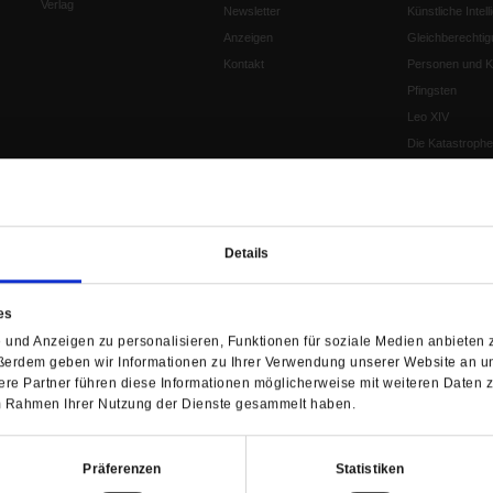
Verlag
Newsletter
Künstliche Intell
Anzeigen
Gleichberechtig
Kontakt
Personen und Ko
Pfingsten
Leo XIV
Die Katastrophe
Pro & Contra
Katholikentag 
Was bleibt, wen
schwindet?
Details
Ostern
Aufgefallen
es
Fasten
und Anzeigen zu personalisieren, Funktionen für soziale Medien anbieten z
Pro und Contra
ßerdem geben wir Informationen zu Ihrer Verwendung unserer Website an un
Krieg und Fried
re Partner führen diese Informationen möglicherweise mit weiteren Daten 
Personen und Ko
 im Rahmen Ihrer Nutzung der Dienste gesammelt haben.
Frieden
EKD-Synode Str
Präferenzen
Statistiken
Frieden