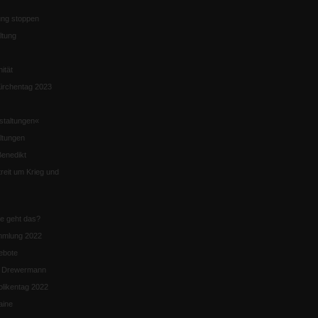
ng stoppen
ltung
nität
irchentag 2023
staltungen«
ltungen
enedikt
eit um Krieg und
ie geht das?
mmlung 2022
ebote
n Drewermann
likentag 2022
aine