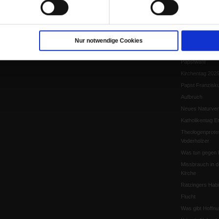
Papst Leo XIV.
Flucht und Migra
10 Jahre »Wir s
Meine Geschich
Nur notwendige Cookies
Papst Leo XIV
Papstwahl
Kirchentag 202
Papst Franzisk
Aufbruch
Neues Naturver
Katholikentag Er
Theologenprote
Voderholzer
Was tun gegen 
Missbrauch in d
Kirche
Ratzingers Habil
Flucht
Was gibt Hoffn