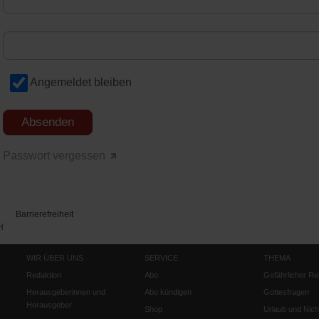
Angemeldet bleiben
Passwort vergessen
Barrierefreiheit
H
WIR ÜBER UNS
SERVICE
THEMA
Redaktion
Abo
Gefährlicher Re
Herausgeberinnen und
Abo kündigen
Gottesfragen
Herausgeber
Shop
Urlaub und Nich