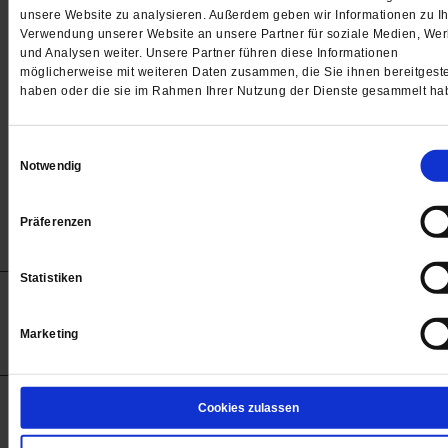
Passwort
unsere Website zu analysieren. Außerdem geben wir Informationen zu Ih
Verwendung unserer Website an unsere Partner für soziale Medien, We

und Analysen weiter. Unsere Partner führen diese Informationen
möglicherweise mit weiteren Daten zusammen, die Sie ihnen bereitgeste
haben oder die sie im Rahmen Ihrer Nutzung der Dienste gesammelt ha
Angemeldet bleiben
Einwilligungsauswahl
Notwendig
Passwort vergessen
Präferenzen
Statistiken
Anzeigen
Impressum
Datenschutz
Barrierefreiheit
© 2012-2026 Publik-Forum Verlagsgesellschaft mbH
Marketing
(Öffnet
Publik-Forum.de folgen:
in
einem
neuen
Tab)
STARTSEITE
Cookies zulassen
MEDIEN