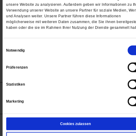
Passwort
unsere Website zu analysieren. Außerdem geben wir Informationen zu Ih
Verwendung unserer Website an unsere Partner für soziale Medien, We

und Analysen weiter. Unsere Partner führen diese Informationen
möglicherweise mit weiteren Daten zusammen, die Sie ihnen bereitgeste
haben oder die sie im Rahmen Ihrer Nutzung der Dienste gesammelt ha
Angemeldet bleiben
Einwilligungsauswahl
Notwendig
Passwort vergessen
Präferenzen
Statistiken
Anzeigen
Impressum
Datenschutz
Barrierefreiheit
© 2012-2026 Publik-Forum Verlagsgesellschaft mbH
Marketing
(Öffnet
Publik-Forum.de folgen:
in
einem
neuen
Tab)
STARTSEITE
Cookies zulassen
MEDIEN