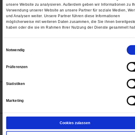
Passwort
unsere Website zu analysieren. Außerdem geben wir Informationen zu Ih
Verwendung unserer Website an unsere Partner für soziale Medien, We

und Analysen weiter. Unsere Partner führen diese Informationen
möglicherweise mit weiteren Daten zusammen, die Sie ihnen bereitgeste
haben oder die sie im Rahmen Ihrer Nutzung der Dienste gesammelt ha
Angemeldet bleiben
Einwilligungsauswahl
Notwendig
Passwort vergessen
Präferenzen
Statistiken
Anzeigen
Impressum
Datenschutz
Barrierefreiheit
© 2012-2026 Publik-Forum Verlagsgesellschaft mbH
Marketing
(Öffnet
Publik-Forum.de folgen:
in
einem
neuen
Tab)
STARTSEITE
Cookies zulassen
MEDIEN