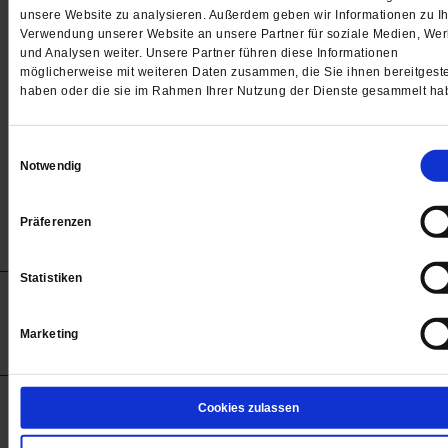
Passwort
unsere Website zu analysieren. Außerdem geben wir Informationen zu Ih
Verwendung unserer Website an unsere Partner für soziale Medien, We

und Analysen weiter. Unsere Partner führen diese Informationen
möglicherweise mit weiteren Daten zusammen, die Sie ihnen bereitgeste
haben oder die sie im Rahmen Ihrer Nutzung der Dienste gesammelt ha
Angemeldet bleiben
Einwilligungsauswahl
Notwendig
Passwort vergessen
Präferenzen
Statistiken
Anzeigen
Impressum
Datenschutz
Barrierefreiheit
© 2012-2026 Publik-Forum Verlagsgesellschaft mbH
Marketing
(Öffnet
Publik-Forum.de folgen:
in
einem
neuen
Tab)
STARTSEITE
Cookies zulassen
MEDIEN