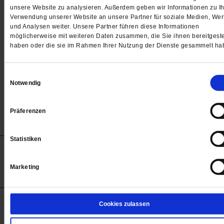
Passwort
unsere Website zu analysieren. Außerdem geben wir Informationen zu Ih
Verwendung unserer Website an unsere Partner für soziale Medien, We

und Analysen weiter. Unsere Partner führen diese Informationen
möglicherweise mit weiteren Daten zusammen, die Sie ihnen bereitgeste
haben oder die sie im Rahmen Ihrer Nutzung der Dienste gesammelt ha
Angemeldet bleiben
Einwilligungsauswahl
Notwendig
Passwort vergessen
Präferenzen
Statistiken
Anzeigen
Impressum
Datenschutz
Barrierefreiheit
© 2012-2026 Publik-Forum Verlagsgesellschaft mbH
Marketing
(Öffnet
Publik-Forum.de folgen:
in
einem
neuen
Tab)
STARTSEITE
Cookies zulassen
MEDIEN