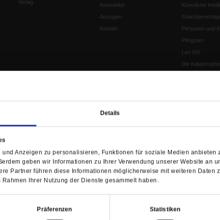
Verlag
Newsletter
Künstliche Intell
Anzeigen
Gleichberechtig
Kontakt
Personen und Ko
Pfingsten
Leo XIV
Die Katastrophe
Pro & Contra
Katholikentag 
Was bleibt, wen
schwindet?
Details
Ostern
Aufgefallen
es
Fasten
und Anzeigen zu personalisieren, Funktionen für soziale Medien anbieten z
Pro und Contra
ßerdem geben wir Informationen zu Ihrer Verwendung unserer Website an un
Krieg und Fried
re Partner führen diese Informationen möglicherweise mit weiteren Daten 
Personen und Ko
 im Rahmen Ihrer Nutzung der Dienste gesammelt haben.
Frieden
EKD-Synode Str
Präferenzen
Statistiken
Frieden