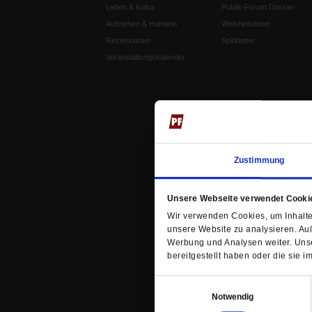
Leben & Kultur
Publik-Forum Dossier
Aufstehen & Handeln
Weisheitsletter
Rezensionen
Spiritletter
Veranstaltungskalender
Zustimmung
Unsere Webseite verwendet Cooki
Wir verwenden Cookies, um Inhalte 
unsere Website zu analysieren. Au
Werbung und Analysen weiter. Unse
bereitgestellt haben oder die sie
Einwilligungsauswahl
Notwendig