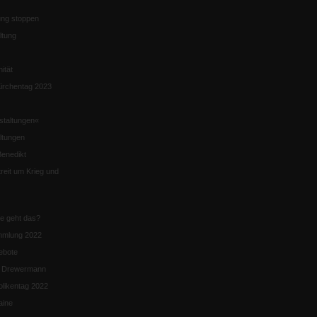
ng stoppen
ltung
nität
irchentag 2023
staltungen«
ltungen
enedikt
eit um Krieg und
ie geht das?
mmlung 2022
ebote
n Drewermann
likentag 2022
aine