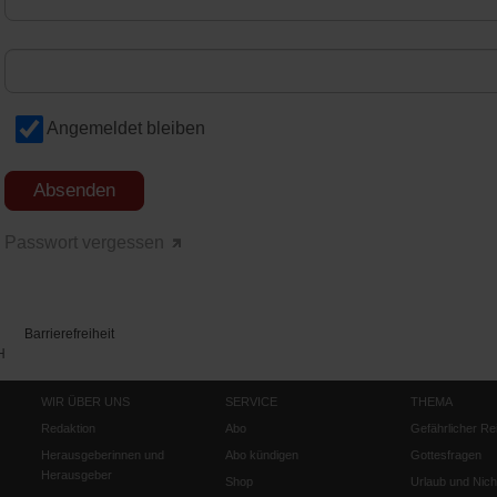
Angemeldet bleiben
Passwort vergessen
Barrierefreiheit
H
WIR ÜBER UNS
SERVICE
THEMA
Redaktion
Abo
Gefährlicher Re
Herausgeberinnen und
Abo kündigen
Gottesfragen
Herausgeber
Shop
Urlaub und Nich