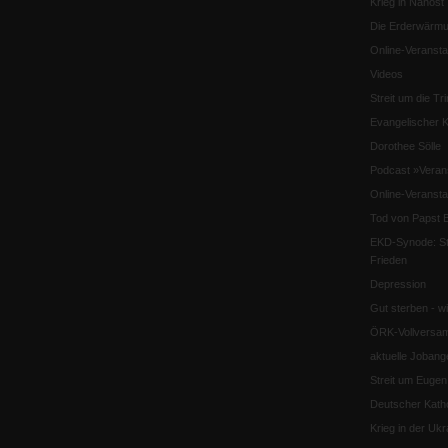
Krieg in Nahost
Die Erderwärmu
Online-Veransta
Videos
Streit um die Tri
Evangelischer K
Dorothee Sölle
Podcast »Veran
Online-Veransta
Tod von Papst B
EKD-Synode: Str
Frieden
Depression
Gut sterben - w
ÖRK-Vollversa
aktuelle Jobang
Streit um Euge
Deutscher Katho
Krieg in der Ukr