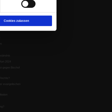
tion
chaffen das«
te
Cookies zulassen
5
us
ständnis
furt 2024
st gegen Bischof
Rechts?
er evangelischen
itation
ung?