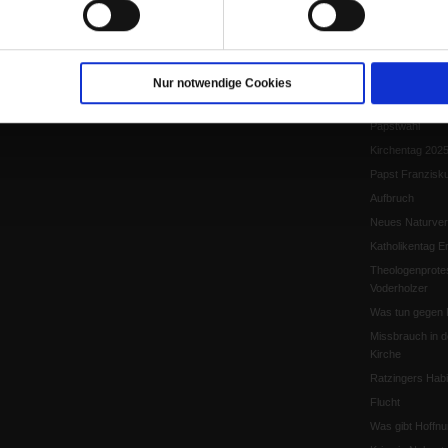
Papst Leo XIV.
Flucht und Migra
10 Jahre »Wir s
Meine Geschich
Nur notwendige Cookies
Papst Leo XIV
Papstwahl
Kirchentag 202
Papst Franzisk
Aufbruch
Neues Naturver
Katholikentag Er
Theologenprote
Voderholzer
Was tun gegen 
Missbrauch in d
Kirche
Ratzingers Habil
Flucht
Was gibt Hoffn