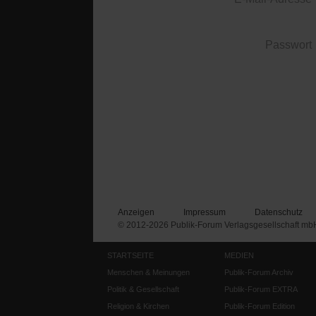
Passwort
Anzeigen
Impressum
Datenschutz
© 2012-2026 Publik-Forum Verlagsgesellschaft mb
STARTSEITE
MEDIEN
Menschen & Meinungen
Publik-Forum Archiv
Politik & Gesellschaft
Publik-Forum EXTRA
Religion & Kirchen
Publik-Forum Edition