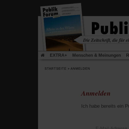
in
einem
neuen
Tab)
Die Zeitschrift, die für ei
kritisch • christlich • u
EXTRA+
Menschen & Meinungen
R
Rezensionen
Publik-Forum Archiv
EX
STARTSEITE
»
ANMELDEN
Leserinitiative Publik-Forum e.V.
Die Er
Gleichberechtigung
Künstliche Intelligenz
Flucht und Migration
Video-Podcast »Ver
Anmelden
Ich habe bereits ein 
E-Mail-Adresse