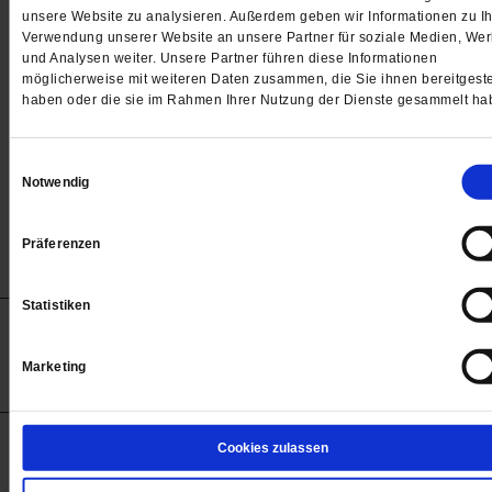
Passwort
unsere Website zu analysieren. Außerdem geben wir Informationen zu Ih
Verwendung unserer Website an unsere Partner für soziale Medien, We

und Analysen weiter. Unsere Partner führen diese Informationen
möglicherweise mit weiteren Daten zusammen, die Sie ihnen bereitgeste
haben oder die sie im Rahmen Ihrer Nutzung der Dienste gesammelt ha
Angemeldet bleiben
Einwilligungsauswahl
Notwendig
Passwort vergessen
Präferenzen
Statistiken
Anzeigen
Impressum
Datenschutz
Barrierefreiheit
© 2012-2026 Publik-Forum Verlagsgesellschaft mbH
Marketing
(Öffnet
Publik-Forum.de folgen:
in
einem
neuen
Tab)
STARTSEITE
Cookies zulassen
MEDIEN