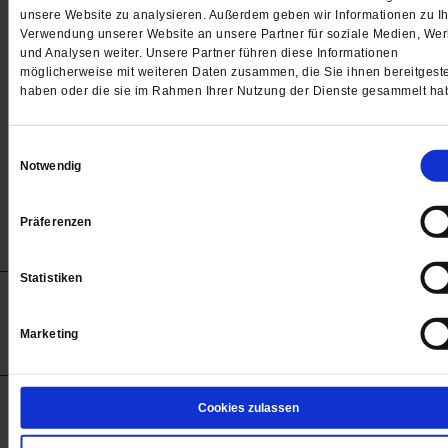
Passwort
unsere Website zu analysieren. Außerdem geben wir Informationen zu Ih
Verwendung unserer Website an unsere Partner für soziale Medien, We

und Analysen weiter. Unsere Partner führen diese Informationen
möglicherweise mit weiteren Daten zusammen, die Sie ihnen bereitgeste
haben oder die sie im Rahmen Ihrer Nutzung der Dienste gesammelt ha
Angemeldet bleiben
Einwilligungsauswahl
Notwendig
Passwort vergessen
Präferenzen
Statistiken
Anzeigen
Impressum
Datenschutz
Barrierefreiheit
© 2012-2026 Publik-Forum Verlagsgesellschaft mbH
Marketing
(Öffnet
Publik-Forum.de folgen:
in
einem
neuen
Tab)
STARTSEITE
Cookies zulassen
MEDIEN