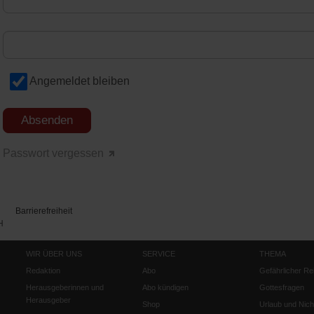
Angemeldet bleiben
Passwort vergessen
Barrierefreiheit
H
WIR ÜBER UNS
SERVICE
THEMA
Redaktion
Abo
Gefährlicher Re
Herausgeberinnen und
Abo kündigen
Gottesfragen
Herausgeber
Shop
Urlaub und Nich