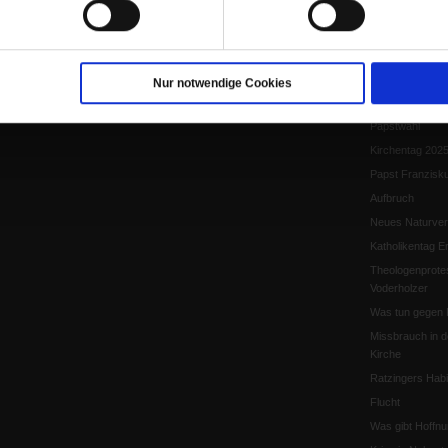
Papst Leo XIV.
Flucht und Migra
10 Jahre »Wir s
Meine Geschich
Nur notwendige Cookies
Papst Leo XIV
Papstwahl
Kirchentag 202
Papst Franzisk
Aufbruch
Neues Naturver
Katholikentag Er
Theologenprote
Voderholzer
Was tun gegen 
Missbrauch in d
Kirche
Ratzingers Habil
Flucht
Was gibt Hoffn