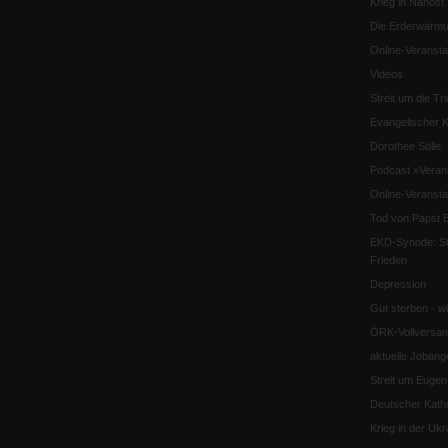
Krieg in Nahost
Die Erderwärmu
Online-Veransta
Videos
Streit um die Tri
Evangelischer K
Dorothee Sölle
Podcast »Veran
Online-Veransta
Tod von Papst B
EKD-Synode: Str
Frieden
Depression
Gut sterben - w
ÖRK-Vollversa
aktuelle Jobang
Streit um Euge
Deutscher Katho
Krieg in der Ukr