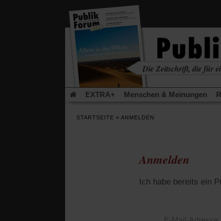
in
einem
neuen
Tab)
Die Zeitschrift, die für ei
kritisch • christlich • u
EXTRA+
Menschen & Meinungen
R
Rezensionen
Publik-Forum Archiv
EX
STARTSEITE
»
ANMELDEN
Leserinitiative Publik-Forum e.V.
Die Er
Gleichberechtigung
Künstliche Intelligenz
Flucht und Migration
Video-Podcast »Ver
Anmelden
Ich habe bereits ein 
E-Mail-Adresse