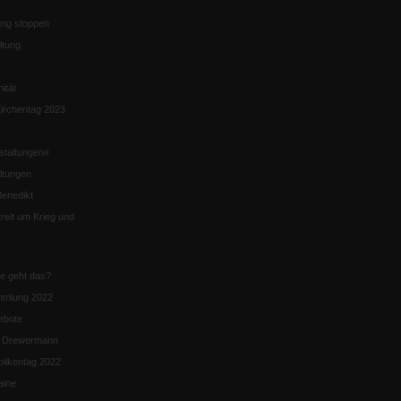
ng stoppen
ltung
nität
irchentag 2023
staltungen«
ltungen
enedikt
eit um Krieg und
ie geht das?
mmlung 2022
ebote
n Drewermann
likentag 2022
aine