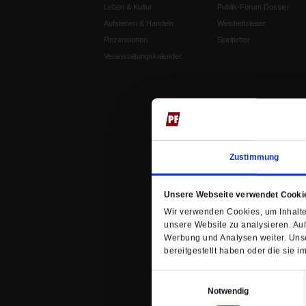
Leben & Kultur
Publik-Forum Dossier
Aufstehen & Handeln
Weisheitsletter
Rezensionen
Spiritletter
Veranstaltungskalender
Zustimmung
Unsere Webseite verwendet Cooki
Wir verwenden Cookies, um Inhalte 
unsere Website zu analysieren. Au
Werbung und Analysen weiter. Unse
bereitgestellt haben oder die sie
Einwilligungsauswahl
Notwendig