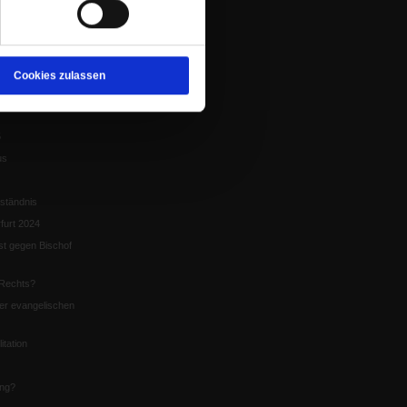
tion
chaffen das«
te
Cookies zulassen
5
us
ständnis
furt 2024
st gegen Bischof
Rechts?
er evangelischen
itation
ung?