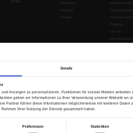
Verlag
Newsletter
Künstliche Intell
Anzeigen
Gleichberechtig
Kontakt
Personen und Ko
Pfingsten
Leo XIV
Die Katastrophe
Pro & Contra
Katholikentag 
Was bleibt, wen
schwindet?
Details
Ostern
Aufgefallen
es
Fasten
und Anzeigen zu personalisieren, Funktionen für soziale Medien anbieten z
Pro und Contra
ßerdem geben wir Informationen zu Ihrer Verwendung unserer Website an un
Krieg und Fried
re Partner führen diese Informationen möglicherweise mit weiteren Daten 
Personen und Ko
 im Rahmen Ihrer Nutzung der Dienste gesammelt haben.
Frieden
EKD-Synode Str
Präferenzen
Statistiken
Frieden