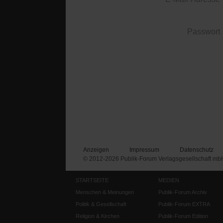
Passwort
Anzeigen
Impressum
Datenschutz
© 2012-2026 Publik-Forum Verlagsgesellschaft mb
STARTSEITE
MEDIEN
Menschen & Meinungen
Publik-Forum Archiv
Politik & Gesellschaft
Publik-Forum EXTRA
Religion & Kirchen
Publik-Forum Edition