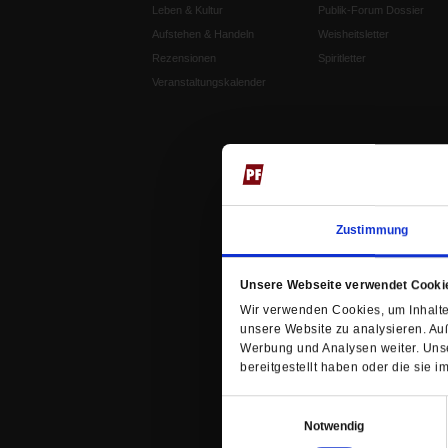
Leben & Kultur
Publik-Forum Dossier
Aufstehen & Handeln
Weisheitsletter
Rezensionen
Spiritletter
Veranstaltungskalender
Zustimmung
Unsere Webseite verwendet Cooki
Wir verwenden Cookies, um Inhalte 
unsere Website zu analysieren. Au
Werbung und Analysen weiter. Unse
bereitgestellt haben oder die sie
Einwilligungsauswahl
Notwendig