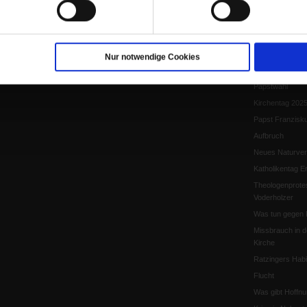
Papst Leo XIV.
Flucht und Migra
10 Jahre »Wir s
Meine Geschich
Nur notwendige Cookies
Papst Leo XIV
Papstwahl
Kirchentag 202
Papst Franzisk
Aufbruch
Neues Naturver
Katholikentag Er
Theologenprote
Voderholzer
Was tun gegen 
Missbrauch in d
Kirche
Ratzingers Habil
Flucht
Was gibt Hoffn