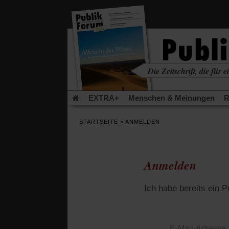
in
einem
neuen
Tab)
Die Zeitschrift, die für ei
kritisch • christlich • u
EXTRA+
Menschen & Meinungen
R
Rezensionen
Publik-Forum Archiv
EX
STARTSEITE
»
ANMELDEN
Leserinitiative Publik-Forum e.V.
Die Er
Gleichberechtigung
Künstliche Intelligenz
Flucht und Migration
Video-Podcast »Ver
Anmelden
Ich habe bereits ein 
E-Mail-Adresse