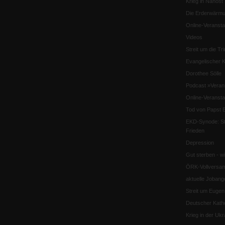
Krieg in Nahost
Die Erderwärmu
Online-Veransta
Videos
Streit um die Tri
Evangelischer K
Dorothee Sölle
Podcast »Veran
Online-Veransta
Tod von Papst B
EKD-Synode: Str
Frieden
Depression
Gut sterben - w
ÖRK-Vollversa
aktuelle Jobang
Streit um Euge
Deutscher Katho
Krieg in der Ukr