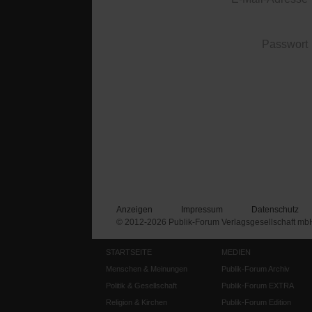
Passwort
Anzeigen
Impressum
Datenschutz
© 2012-2026 Publik-Forum Verlagsgesellschaft mb
STARTSEITE
MEDIEN
Menschen & Meinungen
Publik-Forum Archiv
Politik & Gesellschaft
Publik-Forum EXTRA
Religion & Kirchen
Publik-Forum Edition