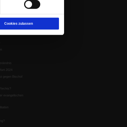
tion
chaffen das«
te
Cookies zulassen
5
us
ständnis
furt 2024
st gegen Bischof
Rechts?
er evangelischen
itation
ung?