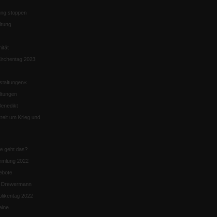
ng stoppen
ltung
nität
irchentag 2023
staltungen«
ltungen
enedikt
eit um Krieg und
ie geht das?
mmlung 2022
ebote
n Drewermann
likentag 2022
aine