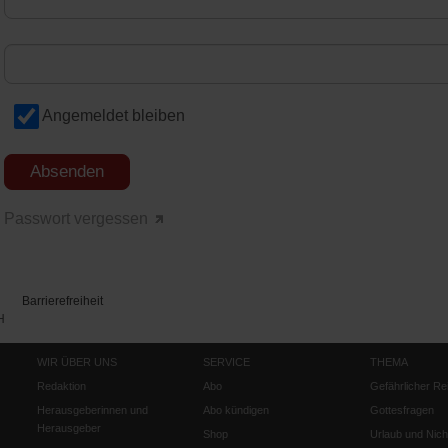
Angemeldet bleiben
Passwort vergessen
Barrierefreiheit
H
WIR ÜBER UNS
SERVICE
THEMA
Redaktion
Abo
Gefährlicher Re
Herausgeberinnen und
Abo kündigen
Gottesfragen
Herausgeber
Shop
Urlaub und Nich