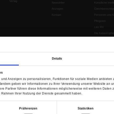
Verlag
Newsletter
Künstliche Intell
Anzeigen
Gleichberechtig
Kontakt
Personen und Ko
Pfingsten
Leo XIV
Die Katastrophe
Pro & Contra
Katholikentag 
Was bleibt, wen
schwindet?
Details
Ostern
Aufgefallen
es
Fasten
und Anzeigen zu personalisieren, Funktionen für soziale Medien anbieten z
Pro und Contra
ßerdem geben wir Informationen zu Ihrer Verwendung unserer Website an un
Krieg und Fried
re Partner führen diese Informationen möglicherweise mit weiteren Daten 
Personen und Ko
 im Rahmen Ihrer Nutzung der Dienste gesammelt haben.
Frieden
EKD-Synode Str
Präferenzen
Statistiken
Frieden