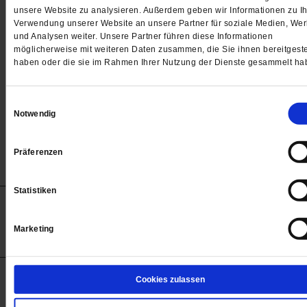
Passwort
unsere Website zu analysieren. Außerdem geben wir Informationen zu Ih
Verwendung unserer Website an unsere Partner für soziale Medien, We

und Analysen weiter. Unsere Partner führen diese Informationen
möglicherweise mit weiteren Daten zusammen, die Sie ihnen bereitgeste
haben oder die sie im Rahmen Ihrer Nutzung der Dienste gesammelt ha
Angemeldet bleiben
Einwilligungsauswahl
Notwendig
Passwort vergessen
Präferenzen
Statistiken
Anzeigen
Impressum
Datenschutz
Barrierefreiheit
© 2012-2026 Publik-Forum Verlagsgesellschaft mbH
Marketing
(Öffnet
Publik-Forum.de folgen:
in
einem
neuen
Tab)
STARTSEITE
Cookies zulassen
MEDIEN