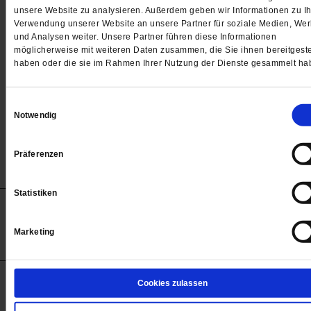
Passwort
unsere Website zu analysieren. Außerdem geben wir Informationen zu Ih
Verwendung unserer Website an unsere Partner für soziale Medien, We

und Analysen weiter. Unsere Partner führen diese Informationen
möglicherweise mit weiteren Daten zusammen, die Sie ihnen bereitgeste
haben oder die sie im Rahmen Ihrer Nutzung der Dienste gesammelt ha
Angemeldet bleiben
Einwilligungsauswahl
Notwendig
Passwort vergessen
Präferenzen
Statistiken
Anzeigen
Impressum
Datenschutz
Barrierefreiheit
© 2012-2026 Publik-Forum Verlagsgesellschaft mbH
Marketing
(Öffnet
Publik-Forum.de folgen:
in
einem
neuen
Tab)
STARTSEITE
Cookies zulassen
MEDIEN