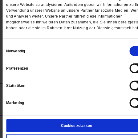
Passwort
unsere Website zu analysieren. Außerdem geben wir Informationen zu Ih
Verwendung unserer Website an unsere Partner für soziale Medien, We

und Analysen weiter. Unsere Partner führen diese Informationen
möglicherweise mit weiteren Daten zusammen, die Sie ihnen bereitgeste
haben oder die sie im Rahmen Ihrer Nutzung der Dienste gesammelt ha
Angemeldet bleiben
Einwilligungsauswahl
Notwendig
Passwort vergessen
Präferenzen
Statistiken
Anzeigen
Impressum
Datenschutz
Barrierefreiheit
© 2012-2026 Publik-Forum Verlagsgesellschaft mbH
Marketing
(Öffnet
Publik-Forum.de folgen:
in
einem
neuen
Tab)
STARTSEITE
Cookies zulassen
MEDIEN