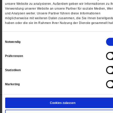
Passwort
unsere Website zu analysieren. Außerdem geben wir Informationen zu Ih
Verwendung unserer Website an unsere Partner für soziale Medien, We

und Analysen weiter. Unsere Partner führen diese Informationen
möglicherweise mit weiteren Daten zusammen, die Sie ihnen bereitgeste
haben oder die sie im Rahmen Ihrer Nutzung der Dienste gesammelt ha
Angemeldet bleiben
Einwilligungsauswahl
Notwendig
Passwort vergessen
Präferenzen
Statistiken
Anzeigen
Impressum
Datenschutz
Barrierefreiheit
© 2012-2026 Publik-Forum Verlagsgesellschaft mbH
Marketing
(Öffnet
Publik-Forum.de folgen:
in
einem
neuen
Tab)
STARTSEITE
Cookies zulassen
MEDIEN