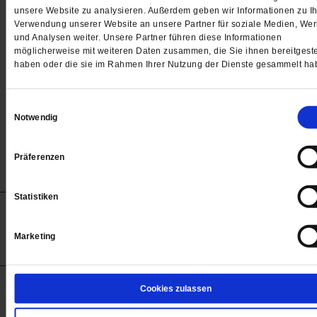
Passwort
unsere Website zu analysieren. Außerdem geben wir Informationen zu Ih
Verwendung unserer Website an unsere Partner für soziale Medien, We

und Analysen weiter. Unsere Partner führen diese Informationen
möglicherweise mit weiteren Daten zusammen, die Sie ihnen bereitgeste
haben oder die sie im Rahmen Ihrer Nutzung der Dienste gesammelt ha
Angemeldet bleiben
Einwilligungsauswahl
Notwendig
Passwort vergessen
Präferenzen
Statistiken
Anzeigen
Impressum
Datenschutz
Barrierefreiheit
© 2012-2026 Publik-Forum Verlagsgesellschaft mbH
Marketing
(Öffnet
Publik-Forum.de folgen:
in
einem
neuen
Tab)
STARTSEITE
Cookies zulassen
MEDIEN