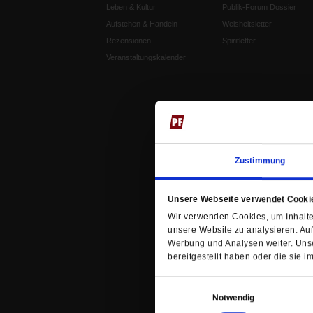
Leben & Kultur
Publik-Forum Dossier
Aufstehen & Handeln
Weisheitsletter
Rezensionen
Spiritletter
Veranstaltungskalender
Zustimmung
Unsere Webseite verwendet Cooki
Wir verwenden Cookies, um Inhalte 
unsere Website zu analysieren. Au
Werbung und Analysen weiter. Unse
bereitgestellt haben oder die sie
Einwilligungsauswahl
Notwendig