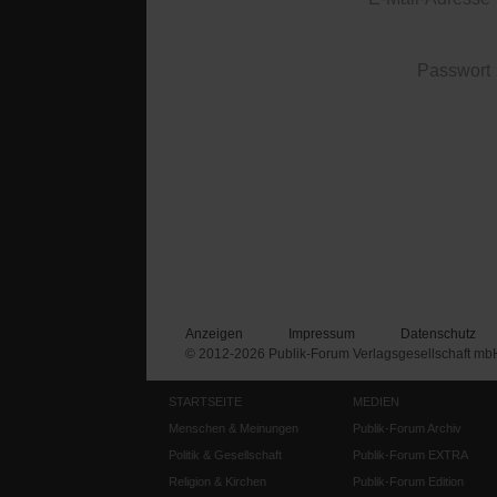
Passwort
Anzeigen
Impressum
Datenschutz
© 2012-2026 Publik-Forum Verlagsgesellschaft mb
STARTSEITE
MEDIEN
Menschen & Meinungen
Publik-Forum Archiv
Politik & Gesellschaft
Publik-Forum EXTRA
Religion & Kirchen
Publik-Forum Edition