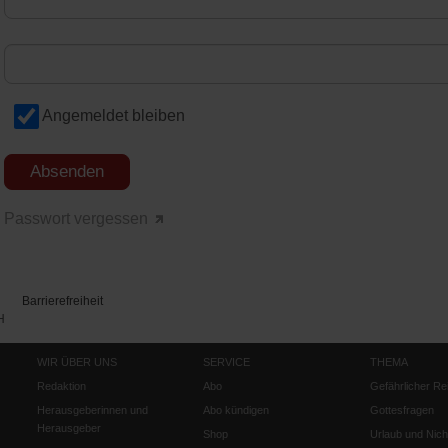
Angemeldet bleiben
Passwort vergessen
Barrierefreiheit
H
WIR ÜBER UNS
SERVICE
THEMA
Redaktion
Abo
Gefährlicher Re
Herausgeberinnen und
Abo kündigen
Gottesfragen
Herausgeber
Shop
Urlaub und Nich