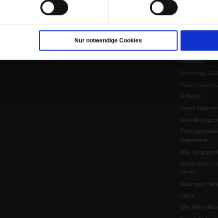
Papst Leo XIV.
Flucht und Migra
10 Jahre »Wir s
Meine Geschich
Nur notwendige Cookies
Papst Leo XIV
Papstwahl
Kirchentag 202
Papst Franzisk
Aufbruch
Neues Naturver
Katholikentag Er
Theologenprote
Voderholzer
Was tun gegen 
Missbrauch in d
Kirche
Ratzingers Habil
Flucht
Was gibt Hoffn