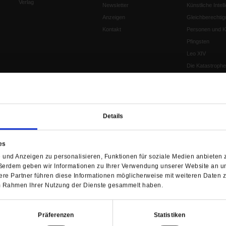
Verlag
Newsletter
Künstliche Intell
Anzeigen
Gleichberechtig
Kontakt
Personen und Ko
Pfingsten
Leo XIV
Die Katastrophe
Pro & Contra
Katholikentag 
Was bleibt, wen
schwindet?
Details
Ostern
Aufgefallen
es
Fasten
und Anzeigen zu personalisieren, Funktionen für soziale Medien anbieten z
Pro und Contra
ßerdem geben wir Informationen zu Ihrer Verwendung unserer Website an un
Krieg und Fried
re Partner führen diese Informationen möglicherweise mit weiteren Daten 
Personen und Ko
 im Rahmen Ihrer Nutzung der Dienste gesammelt haben.
Frieden
EKD-Synode Str
Präferenzen
Statistiken
Frieden