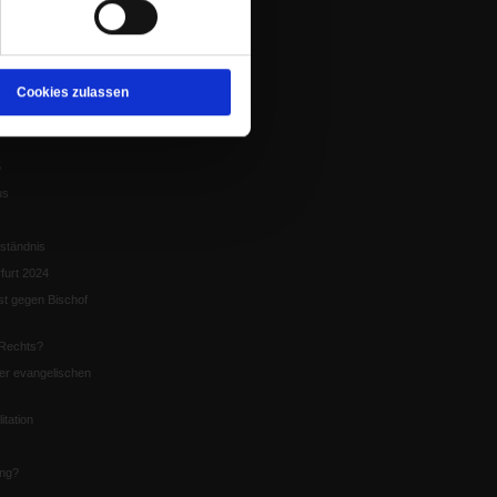
tion
chaffen das«
te
Cookies zulassen
5
us
ständnis
furt 2024
st gegen Bischof
Rechts?
er evangelischen
itation
ung?