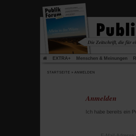
in
einem
neuen
Tab)
Die Zeitschrift, die für ei
kritisch • christlich • u
EXTRA+
Menschen & Meinungen
R
Rezensionen
Publik-Forum Archiv
EX
STARTSEITE
»
ANMELDEN
Leserinitiative Publik-Forum e.V.
Die Er
Gleichberechtigung
Künstliche Intelligenz
Flucht und Migration
Video-Podcast »Ver
Anmelden
Ich habe bereits ein 
E-Mail-Adresse