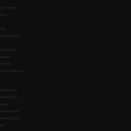
ng stoppen
ltung
nität
irchentag 2023
staltungen«
ltungen
enedikt
eit um Krieg und
ie geht das?
mmlung 2022
ebote
n Drewermann
likentag 2022
aine