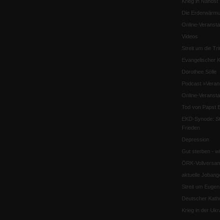
Krieg in Nahost
Die Erderwärmu
Online-Veransta
Videos
Streit um die Tri
Evangelischer K
Dorothee Sölle
Podcast »Veran
Online-Veransta
Tod von Papst B
EKD-Synode: Str
Frieden
Depression
Gut sterben - w
ÖRK-Vollversa
aktuelle Jobang
Streit um Euge
Deutscher Katho
Krieg in der Ukr