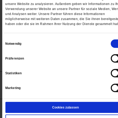
Passwort
unsere Website zu analysieren. Außerdem geben wir Informationen zu Ih
Verwendung unserer Website an unsere Partner für soziale Medien, We

und Analysen weiter. Unsere Partner führen diese Informationen
möglicherweise mit weiteren Daten zusammen, die Sie ihnen bereitgeste
haben oder die sie im Rahmen Ihrer Nutzung der Dienste gesammelt ha
Angemeldet bleiben
Einwilligungsauswahl
Notwendig
Passwort vergessen
Präferenzen
Statistiken
Anzeigen
Impressum
Datenschutz
Barrierefreiheit
© 2012-2026 Publik-Forum Verlagsgesellschaft mbH
Marketing
(Öffnet
Publik-Forum.de folgen:
in
einem
neuen
Tab)
STARTSEITE
Cookies zulassen
MEDIEN