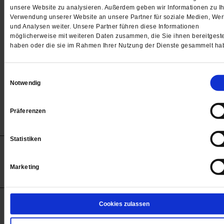
Passwort
unsere Website zu analysieren. Außerdem geben wir Informationen zu Ih
Verwendung unserer Website an unsere Partner für soziale Medien, We

und Analysen weiter. Unsere Partner führen diese Informationen
möglicherweise mit weiteren Daten zusammen, die Sie ihnen bereitgeste
haben oder die sie im Rahmen Ihrer Nutzung der Dienste gesammelt ha
Angemeldet bleiben
Einwilligungsauswahl
Notwendig
Passwort vergessen
Präferenzen
Statistiken
Anzeigen
Impressum
Datenschutz
Barrierefreiheit
© 2012-2026 Publik-Forum Verlagsgesellschaft mbH
Marketing
(Öffnet
Publik-Forum.de folgen:
in
einem
neuen
Tab)
STARTSEITE
Cookies zulassen
MEDIEN