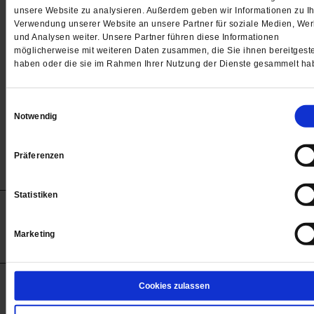
Passwort
unsere Website zu analysieren. Außerdem geben wir Informationen zu Ih
Verwendung unserer Website an unsere Partner für soziale Medien, We

und Analysen weiter. Unsere Partner führen diese Informationen
möglicherweise mit weiteren Daten zusammen, die Sie ihnen bereitgeste
haben oder die sie im Rahmen Ihrer Nutzung der Dienste gesammelt ha
Angemeldet bleiben
Einwilligungsauswahl
Notwendig
Passwort vergessen
Präferenzen
Statistiken
Anzeigen
Impressum
Datenschutz
Barrierefreiheit
© 2012-2026 Publik-Forum Verlagsgesellschaft mbH
Marketing
(Öffnet
Publik-Forum.de folgen:
in
einem
neuen
Tab)
STARTSEITE
Cookies zulassen
MEDIEN