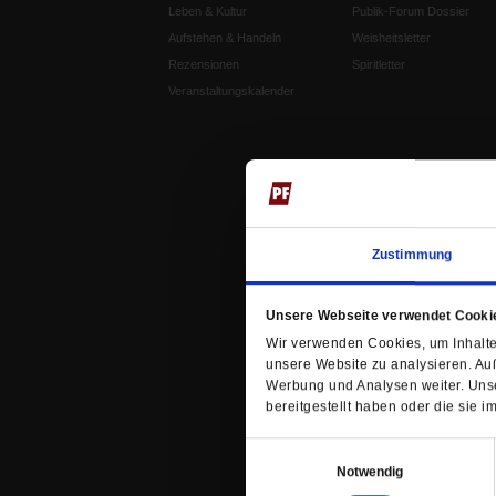
Leben & Kultur
Publik-Forum Dossier
Aufstehen & Handeln
Weisheitsletter
Rezensionen
Spiritletter
Veranstaltungskalender
Zustimmung
Unsere Webseite verwendet Cooki
Wir verwenden Cookies, um Inhalte 
unsere Website zu analysieren. Au
Werbung und Analysen weiter. Unse
bereitgestellt haben oder die sie
Einwilligungsauswahl
Notwendig