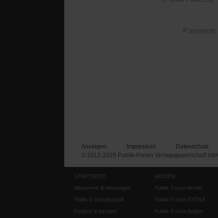
Passwort
Anzeigen
Impressum
Datenschutz
© 2012-2026 Publik-Forum Verlagsgesellschaft mb
STARTSEITE
MEDIEN
Menschen & Meinungen
Publik-Forum Archiv
Politik & Gesellschaft
Publik-Forum EXTRA
Religion & Kirchen
Publik-Forum Edition