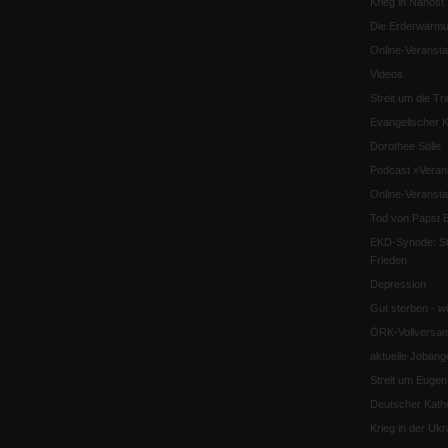
Krieg in Nahost
Die Erderwärmu
Online-Veransta
Videos
Streit um die Tri
Evangelischer K
Dorothee Sölle
Podcast »Veran
Online-Veransta
Tod von Papst B
EKD-Synode: Str
Frieden
Depression
Gut sterben - w
ÖRK-Vollversa
aktuelle Jobang
Streit um Euge
Deutscher Katho
Krieg in der Ukr