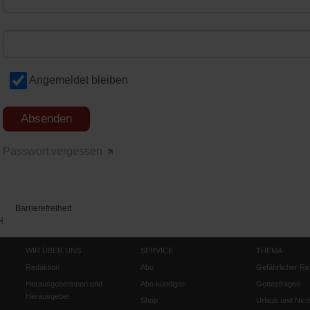
Angemeldet bleiben
Passwort vergessen
Barrierefreiheit
H
WIR ÜBER UNS
SERVICE
THEMA
Redaktion
Abo
Gefährlicher Re
Herausgeberinnen und
Abo kündigen
Gottesfragen
Herausgeber
Shop
Urlaub und Nich