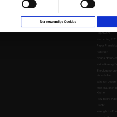
Papst Leo XIV.
Flucht und Migra
10 Jahre »Wir s
Meine Geschich
Nur notwendige Cookies
Papst Leo XIV
Papstwahl
Kirchentag 202
Papst Franzisk
Aufbruch
Neues Naturver
Katholikentag Er
Theologenprote
Voderholzer
Was tun gegen 
Missbrauch in d
Kirche
Ratzingers Habil
Flucht
Was gibt Hoffn