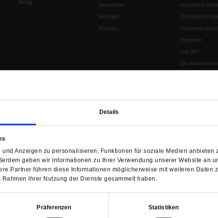
Verlag
Newsletter
Künstliche Intell
Anzeigen
Gleichberechtig
Kontakt
Personen und Ko
Pfingsten
Leo XIV
Die Katastrophe
Pro & Contra
Katholikentag 
Was bleibt, wen
schwindet?
Details
Ostern
Aufgefallen
es
Fasten
und Anzeigen zu personalisieren, Funktionen für soziale Medien anbieten z
Pro und Contra
ßerdem geben wir Informationen zu Ihrer Verwendung unserer Website an un
Krieg und Fried
re Partner führen diese Informationen möglicherweise mit weiteren Daten 
Personen und Ko
 im Rahmen Ihrer Nutzung der Dienste gesammelt haben.
Frieden
EKD-Synode Str
Präferenzen
Statistiken
Frieden