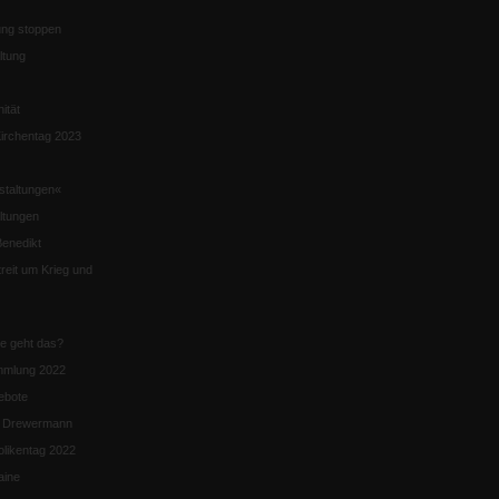
ng stoppen
ltung
nität
irchentag 2023
staltungen«
ltungen
enedikt
eit um Krieg und
ie geht das?
mmlung 2022
ebote
n Drewermann
likentag 2022
aine