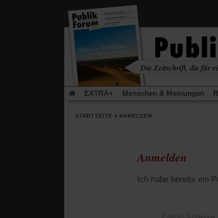
in
einem
neuen
Tab)
Die Zeitschrift, die für ei
kritisch • christlich • u
EXTRA+
Menschen & Meinungen
R
Rezensionen
Publik-Forum Archiv
EX
STARTSEITE
»
ANMELDEN
Leserinitiative Publik-Forum e.V.
Die Er
Gleichberechtigung
Künstliche Intelligenz
Flucht und Migration
Video-Podcast »Ver
Anmelden
Ich habe bereits ein 
E-Mail-Adresse