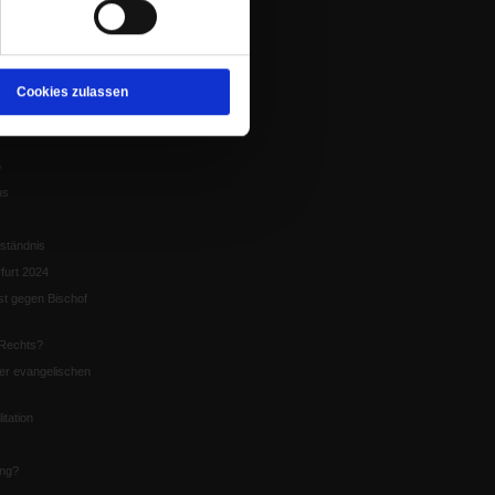
tion
chaffen das«
te
Cookies zulassen
5
us
ständnis
furt 2024
st gegen Bischof
Rechts?
er evangelischen
itation
ung?