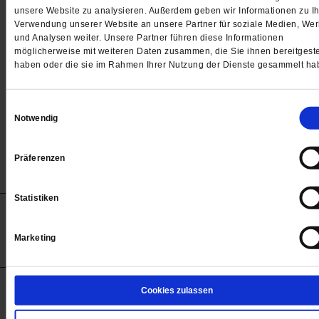
Passwort
unsere Website zu analysieren. Außerdem geben wir Informationen zu Ih
Verwendung unserer Website an unsere Partner für soziale Medien, We

und Analysen weiter. Unsere Partner führen diese Informationen
möglicherweise mit weiteren Daten zusammen, die Sie ihnen bereitgeste
haben oder die sie im Rahmen Ihrer Nutzung der Dienste gesammelt ha
Angemeldet bleiben
Einwilligungsauswahl
Notwendig
Passwort vergessen
Präferenzen
Statistiken
Anzeigen
Impressum
Datenschutz
Barrierefreiheit
© 2012-2026 Publik-Forum Verlagsgesellschaft mbH
Marketing
(Öffnet
Publik-Forum.de folgen:
in
einem
neuen
Tab)
STARTSEITE
Cookies zulassen
MEDIEN