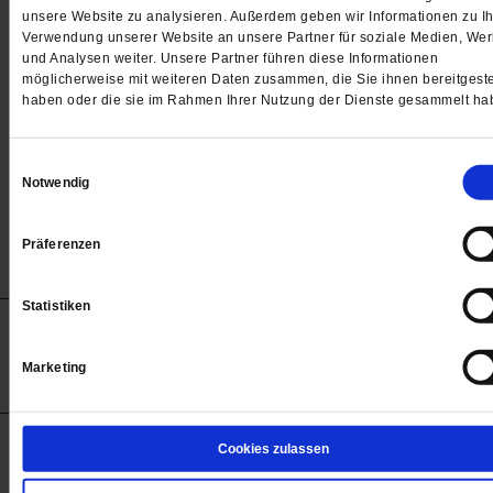
Passwort
unsere Website zu analysieren. Außerdem geben wir Informationen zu Ih
Verwendung unserer Website an unsere Partner für soziale Medien, We

und Analysen weiter. Unsere Partner führen diese Informationen
möglicherweise mit weiteren Daten zusammen, die Sie ihnen bereitgeste
haben oder die sie im Rahmen Ihrer Nutzung der Dienste gesammelt ha
Angemeldet bleiben
Einwilligungsauswahl
Notwendig
Passwort vergessen
Präferenzen
Statistiken
Anzeigen
Impressum
Datenschutz
Barrierefreiheit
© 2012-2026 Publik-Forum Verlagsgesellschaft mbH
Marketing
(Öffnet
Publik-Forum.de folgen:
in
einem
neuen
Tab)
STARTSEITE
Cookies zulassen
MEDIEN