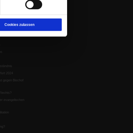
tion
chaffen das«
te
Cookies zulassen
5
us
ständnis
furt 2024
st gegen Bischof
Rechts?
er evangelischen
itation
ung?