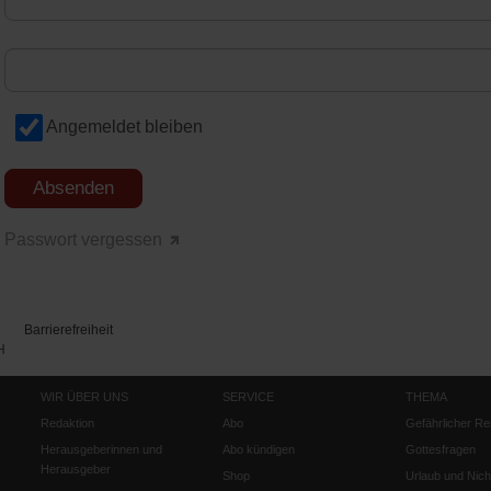
Angemeldet bleiben
Passwort vergessen
Barrierefreiheit
H
WIR ÜBER UNS
SERVICE
THEMA
Redaktion
Abo
Gefährlicher Re
Herausgeberinnen und
Abo kündigen
Gottesfragen
Herausgeber
Shop
Urlaub und Nich