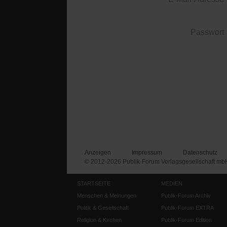
Passwort
Anzeigen
Impressum
Datenschutz
© 2012-2026 Publik-Forum Verlagsgesellschaft mb
STARTSEITE
MEDIEN
Menschen & Meinungen
Publik-Forum Archiv
Politik & Gesellschaft
Publik-Forum EXTRA
Religion & Kirchen
Publik-Forum Edition