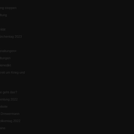
ng stoppen
ltung
nität
irchentag 2023
staltungen«
ltungen
enedikt
eit um Krieg und
ie geht das?
mmlung 2022
ebote
n Drewermann
likentag 2022
aine