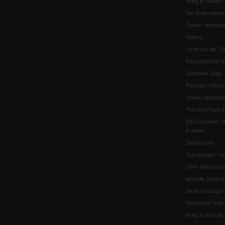
Krieg in Nahost
Die Erderwärmu
Online-Veransta
Videos
Streit um die Tri
Evangelischer K
Dorothee Sölle
Podcast »Veran
Online-Veransta
Tod von Papst B
EKD-Synode: Str
Frieden
Depression
Gut sterben - w
ÖRK-Vollversa
aktuelle Jobang
Streit um Euge
Deutscher Katho
Krieg in der Ukr