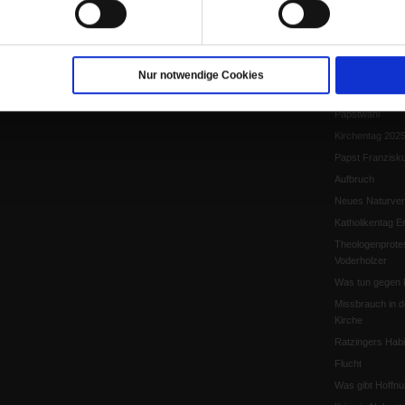
Papst Leo XIV.
Flucht und Migra
10 Jahre »Wir s
Meine Geschich
Nur notwendige Cookies
Papst Leo XIV
Papstwahl
Kirchentag 202
Papst Franzisk
Aufbruch
Neues Naturver
Katholikentag Er
Theologenprote
Voderholzer
Was tun gegen 
Missbrauch in d
Kirche
Ratzingers Habil
Flucht
Was gibt Hoffn