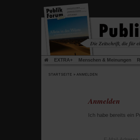
in
einem
neuen
Tab)
Die Zeitschrift, die für ei
kritisch • christlich • u
EXTRA+
Menschen & Meinungen
R
Rezensionen
Publik-Forum Archiv
EX
STARTSEITE
»
ANMELDEN
Leserinitiative Publik-Forum e.V.
Die Er
Gleichberechtigung
Künstliche Intelligenz
Flucht und Migration
Video-Podcast »Ver
Anmelden
Ich habe bereits ein 
E-Mail-Adresse