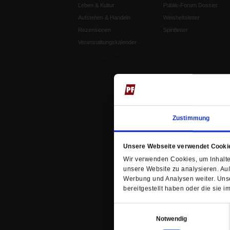
Leben & Kultur
Publik-Forum Dossier
Aufstehen & Handeln
Weisheitsletter
Rezensionen
Spiritletter
Veranstaltungskalender
Zustimmung
Unsere Webseite verwendet Cooki
Wir verwenden Cookies, um Inhalte 
unsere Website zu analysieren. Au
Werbung und Analysen weiter. Unse
bereitgestellt haben oder die sie
Einwilligungsauswahl
Notwendig