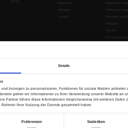
Verlag
Newsletter
Künstliche Intell
Anzeigen
Gleichberechtig
Kontakt
Personen und Ko
Pfingsten
Leo XIV
Die Katastrophe
Pro & Contra
Katholikentag 
Was bleibt, wen
schwindet?
Details
Ostern
Aufgefallen
es
Fasten
und Anzeigen zu personalisieren, Funktionen für soziale Medien anbieten z
Pro und Contra
ßerdem geben wir Informationen zu Ihrer Verwendung unserer Website an un
Krieg und Fried
re Partner führen diese Informationen möglicherweise mit weiteren Daten 
Personen und Ko
 im Rahmen Ihrer Nutzung der Dienste gesammelt haben.
Frieden
EKD-Synode Str
Präferenzen
Statistiken
Frieden