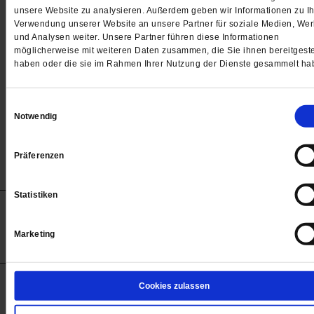
Passwort
unsere Website zu analysieren. Außerdem geben wir Informationen zu Ih
Verwendung unserer Website an unsere Partner für soziale Medien, We

und Analysen weiter. Unsere Partner führen diese Informationen
möglicherweise mit weiteren Daten zusammen, die Sie ihnen bereitgeste
haben oder die sie im Rahmen Ihrer Nutzung der Dienste gesammelt ha
Angemeldet bleiben
Einwilligungsauswahl
Notwendig
Passwort vergessen
Präferenzen
Statistiken
Anzeigen
Impressum
Datenschutz
Barrierefreiheit
© 2012-2026 Publik-Forum Verlagsgesellschaft mbH
Marketing
(Öffnet
Publik-Forum.de folgen:
in
einem
neuen
Tab)
STARTSEITE
Cookies zulassen
MEDIEN