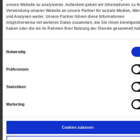
Passwort
unsere Website zu analysieren. Außerdem geben wir Informationen zu Ih
Verwendung unserer Website an unsere Partner für soziale Medien, We

und Analysen weiter. Unsere Partner führen diese Informationen
möglicherweise mit weiteren Daten zusammen, die Sie ihnen bereitgeste
haben oder die sie im Rahmen Ihrer Nutzung der Dienste gesammelt ha
Angemeldet bleiben
Einwilligungsauswahl
Notwendig
Passwort vergessen
Präferenzen
Statistiken
Anzeigen
Impressum
Datenschutz
Barrierefreiheit
© 2012-2026 Publik-Forum Verlagsgesellschaft mbH
Marketing
(Öffnet
Publik-Forum.de folgen:
in
einem
neuen
Tab)
STARTSEITE
Cookies zulassen
MEDIEN