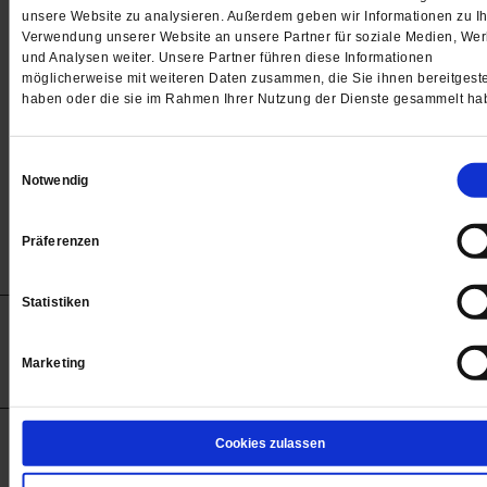
Passwort
unsere Website zu analysieren. Außerdem geben wir Informationen zu Ih
Verwendung unserer Website an unsere Partner für soziale Medien, We

und Analysen weiter. Unsere Partner führen diese Informationen
möglicherweise mit weiteren Daten zusammen, die Sie ihnen bereitgeste
haben oder die sie im Rahmen Ihrer Nutzung der Dienste gesammelt ha
Angemeldet bleiben
Einwilligungsauswahl
Notwendig
Passwort vergessen
Präferenzen
Statistiken
Anzeigen
Impressum
Datenschutz
Barrierefreiheit
© 2012-2026 Publik-Forum Verlagsgesellschaft mbH
Marketing
(Öffnet
Publik-Forum.de folgen:
in
einem
neuen
Tab)
STARTSEITE
Cookies zulassen
MEDIEN