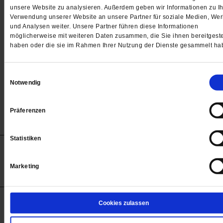
Passwort
unsere Website zu analysieren. Außerdem geben wir Informationen zu Ih
Verwendung unserer Website an unsere Partner für soziale Medien, We

und Analysen weiter. Unsere Partner führen diese Informationen
möglicherweise mit weiteren Daten zusammen, die Sie ihnen bereitgeste
haben oder die sie im Rahmen Ihrer Nutzung der Dienste gesammelt ha
Angemeldet bleiben
Einwilligungsauswahl
Notwendig
Passwort vergessen
Präferenzen
Statistiken
Anzeigen
Impressum
Datenschutz
Barrierefreiheit
© 2012-2026 Publik-Forum Verlagsgesellschaft mbH
Marketing
(Öffnet
Publik-Forum.de folgen:
in
einem
neuen
Tab)
STARTSEITE
Cookies zulassen
MEDIEN