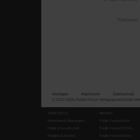
Passwort
Anzeigen
Impressum
Datenschutz
© 2012-2026 Publik-Forum Verlagsgesellschaft mb
STARTSEITE
MEDIEN
Menschen & Meinungen
Publik-Forum Archiv
Politik & Gesellschaft
Publik-Forum EXTRA
Religion & Kirchen
Publik-Forum Edition