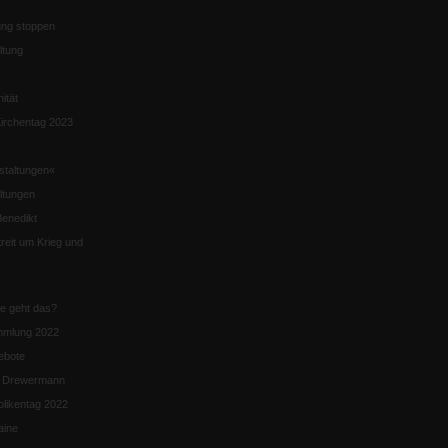
ng stoppen
ltung
nität
irchentag 2023
staltungen«
ltungen
enedikt
eit um Krieg und
ie geht das?
mmlung 2022
ebote
n Drewermann
likentag 2022
aine