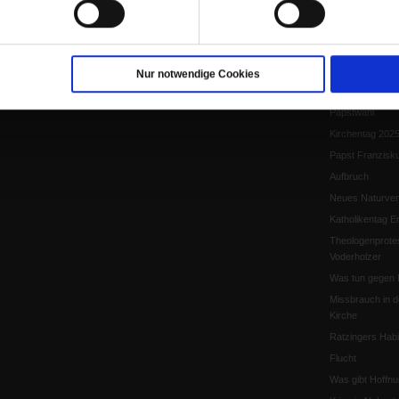
Papst Leo XIV.
Flucht und Migra
10 Jahre »Wir s
Meine Geschich
Nur notwendige Cookies
Papst Leo XIV
Papstwahl
Kirchentag 202
Papst Franzisk
Aufbruch
Neues Naturver
Katholikentag Er
Theologenprote
Voderholzer
Was tun gegen 
Missbrauch in d
Kirche
Ratzingers Habil
Flucht
Was gibt Hoffn