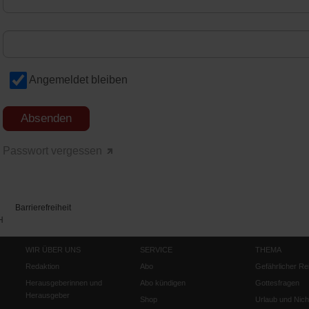
Angemeldet bleiben
Passwort vergessen
Barrierefreiheit
H
WIR ÜBER UNS
SERVICE
THEMA
Redaktion
Abo
Gefährlicher Re
Herausgeberinnen und
Abo kündigen
Gottesfragen
Herausgeber
Shop
Urlaub und Nich