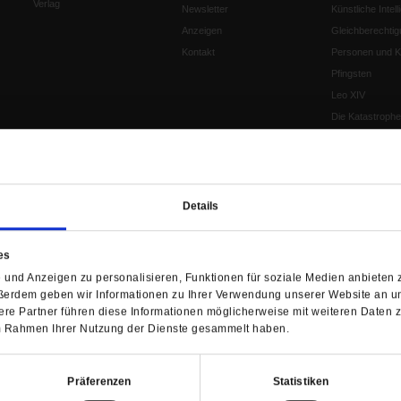
Verlag
Newsletter
Künstliche Intell
Anzeigen
Gleichberechtig
Kontakt
Personen und Ko
Pfingsten
Leo XIV
Die Katastrophe
Pro & Contra
Katholikentag 
Was bleibt, wen
schwindet?
Details
Ostern
Aufgefallen
es
Fasten
und Anzeigen zu personalisieren, Funktionen für soziale Medien anbieten z
Pro und Contra
ßerdem geben wir Informationen zu Ihrer Verwendung unserer Website an un
Krieg und Fried
re Partner führen diese Informationen möglicherweise mit weiteren Daten 
Personen und Ko
 im Rahmen Ihrer Nutzung der Dienste gesammelt haben.
Frieden
EKD-Synode Str
Präferenzen
Statistiken
Frieden