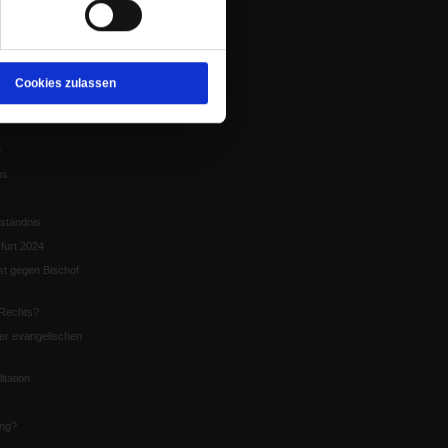
tion
chaffen das«
te
Cookies zulassen
5
us
ständnis
furt 2024
st gegen Bischof
Rechts?
er evangelischen
itation
ung?