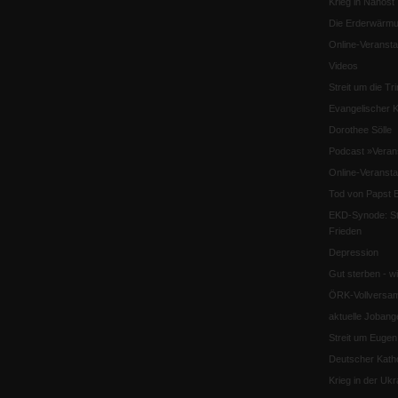
Krieg in Nahost
Die Erderwärmu
Online-Veransta
Videos
Streit um die Tri
Evangelischer K
Dorothee Sölle
Podcast »Veran
Online-Veransta
Tod von Papst B
EKD-Synode: Str
Frieden
Depression
Gut sterben - w
ÖRK-Vollversa
aktuelle Jobang
Streit um Euge
Deutscher Katho
Krieg in der Ukr