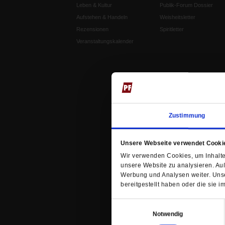
Leben & Kultur
Publik-Forum Dossier
Aufstehen & Handeln
Weisheitsletter
Rezensionen
Spiritletter
Veranstaltungskalender
Zustimmung
Unsere Webseite verwendet Cooki
Wir verwenden Cookies, um Inhalte 
unsere Website zu analysieren. Au
Werbung und Analysen weiter. Unse
bereitgestellt haben oder die sie
Einwilligungsauswahl
Notwendig