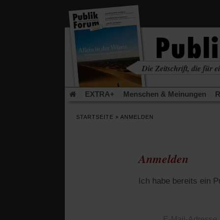
in
einem
neuen
Tab)
Die Zeitschrift, die für ei
kritisch • christlich • u
EXTRA+
Menschen & Meinungen
R
Rezensionen
Publik-Forum Archiv
EX
STARTSEITE
»
ANMELDEN
Leserinitiative Publik-Forum e.V.
Die Er
Gleichberechtigung
Künstliche Intelligenz
Flucht und Migration
Video-Podcast »Ver
Anmelden
Ich habe bereits ein 
E-Mail-Adresse