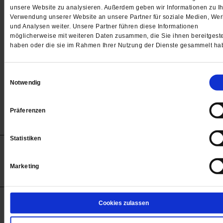
Passwort
unsere Website zu analysieren. Außerdem geben wir Informationen zu Ih
Verwendung unserer Website an unsere Partner für soziale Medien, We

und Analysen weiter. Unsere Partner führen diese Informationen
möglicherweise mit weiteren Daten zusammen, die Sie ihnen bereitgeste
haben oder die sie im Rahmen Ihrer Nutzung der Dienste gesammelt ha
Angemeldet bleiben
Einwilligungsauswahl
Notwendig
Passwort vergessen
Präferenzen
Statistiken
Anzeigen
Impressum
Datenschutz
Barrierefreiheit
© 2012-2026 Publik-Forum Verlagsgesellschaft mbH
Marketing
(Öffnet
Publik-Forum.de folgen:
in
einem
neuen
Tab)
STARTSEITE
Cookies zulassen
MEDIEN