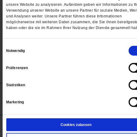
Passwort
unsere Website zu analysieren. Außerdem geben wir Informationen zu Ih
Verwendung unserer Website an unsere Partner für soziale Medien, We

und Analysen weiter. Unsere Partner führen diese Informationen
möglicherweise mit weiteren Daten zusammen, die Sie ihnen bereitgeste
haben oder die sie im Rahmen Ihrer Nutzung der Dienste gesammelt ha
Angemeldet bleiben
Einwilligungsauswahl
Notwendig
Passwort vergessen
Präferenzen
Statistiken
Anzeigen
Impressum
Datenschutz
Barrierefreiheit
© 2012-2026 Publik-Forum Verlagsgesellschaft mbH
Marketing
(Öffnet
Publik-Forum.de folgen:
in
einem
neuen
Tab)
STARTSEITE
Cookies zulassen
MEDIEN