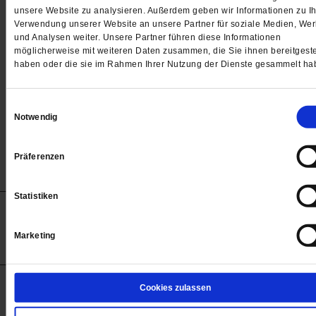
Passwort
unsere Website zu analysieren. Außerdem geben wir Informationen zu Ih
Verwendung unserer Website an unsere Partner für soziale Medien, We

und Analysen weiter. Unsere Partner führen diese Informationen
möglicherweise mit weiteren Daten zusammen, die Sie ihnen bereitgeste
haben oder die sie im Rahmen Ihrer Nutzung der Dienste gesammelt ha
Angemeldet bleiben
Einwilligungsauswahl
Notwendig
Passwort vergessen
Präferenzen
Statistiken
Anzeigen
Impressum
Datenschutz
Barrierefreiheit
© 2012-2026 Publik-Forum Verlagsgesellschaft mbH
Marketing
(Öffnet
Publik-Forum.de folgen:
in
einem
neuen
Tab)
STARTSEITE
Cookies zulassen
MEDIEN