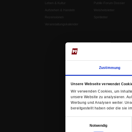
Leben & Kultur
Publik-Forum Dossier
Aufstehen & Handeln
Weisheitsletter
Rezensionen
Spiritletter
Veranstaltungskalender
Zustimmung
Unsere Webseite verwendet Cooki
Wir verwenden Cookies, um Inhalte 
unsere Website zu analysieren. Au
Werbung und Analysen weiter. Unse
bereitgestellt haben oder die sie
Einwilligungsauswahl
Notwendig