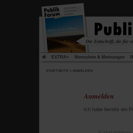
in
einem
neuen
Tab)
Die Zeitschrift, die für ei
kritisch • christlich • u
EXTRA+
Menschen & Meinungen
R
Rezensionen
Publik-Forum Archiv
EX
STARTSEITE
»
ANMELDEN
Leserinitiative Publik-Forum e.V.
Die Er
Gleichberechtigung
Künstliche Intelligenz
Flucht und Migration
Video-Podcast »Ver
Anmelden
Ich habe bereits ein 
E-Mail-Adresse