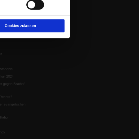
tion
chaffen das«
te
Cookies zulassen
5
us
ständnis
furt 2024
st gegen Bischof
Rechts?
er evangelischen
itation
ung?