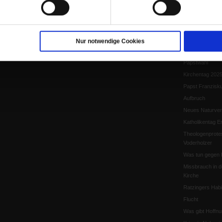
Papst Leo XIV.
Flucht und Migra
10 Jahre »Wir s
Meine Geschich
Nur notwendige Cookies
Papst Leo XIV
Papstwahl
Kirchentag 202
Papst Franzisk
Aufbruch
Neues Naturver
Katholikentag Er
Theologenprote
Voderholzer
Was tun gegen 
Missbrauch in d
Kirche
Ratzingers Habil
Flucht
Was gibt Hoffn