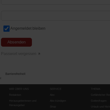
Angemeldet bleiben
Passwort vergessen
Barrierefreiheit
H
WIR ÜBER UNS
SERVICE
THEMA
Redaktion
Abo
Gefährlicher Re
Herausgeberinnen und
Abo kündigen
Gottesfragen
Herausgeber
Shop
Urlaub und Nich