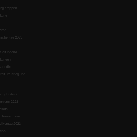
ng stoppen
ltung
nität
irchentag 2023
staltungen«
ltungen
enedikt
eit um Krieg und
ie geht das?
mmlung 2022
ebote
n Drewermann
likentag 2022
aine