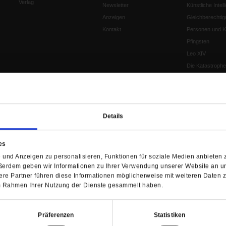
Verlag
Newsletter
Künstliche Intell
Anzeigen
Gleichberechtig
Kontakt
Personen und Ko
Pfingsten
Leo XIV
Die Katastrophe
Pro & Contra
Katholikentag 
Was bleibt, wen
schwindet?
Details
Ostern
Aufgefallen
es
Fasten
und Anzeigen zu personalisieren, Funktionen für soziale Medien anbieten z
Pro und Contra
ßerdem geben wir Informationen zu Ihrer Verwendung unserer Website an un
Krieg und Fried
re Partner führen diese Informationen möglicherweise mit weiteren Daten 
Personen und Ko
 im Rahmen Ihrer Nutzung der Dienste gesammelt haben.
Frieden
EKD-Synode Str
Präferenzen
Statistiken
Frieden