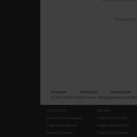
Passwort
Anzeigen
Impressum
Datenschutz
© 2012-2026 Publik-Forum Verlagsgesellschaft mb
STARTSEITE
MEDIEN
Menschen & Meinungen
Publik-Forum Archiv
Politik & Gesellschaft
Publik-Forum EXTRA
Religion & Kirchen
Publik-Forum Edition