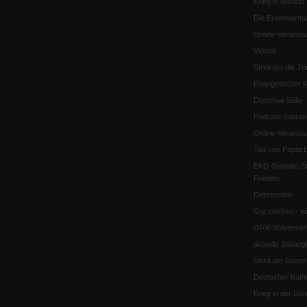
Krieg in Nahost
Die Erderwärmu
Online-Veransta
Videos
Streit um die Tri
Evangelischer K
Dorothee Sölle
Podcast »Veran
Online-Veransta
Tod von Papst B
EKD-Synode: Str
Frieden
Depression
Gut sterben - w
ÖRK-Vollversa
aktuelle Jobang
Streit um Euge
Deutscher Katho
Krieg in der Ukr