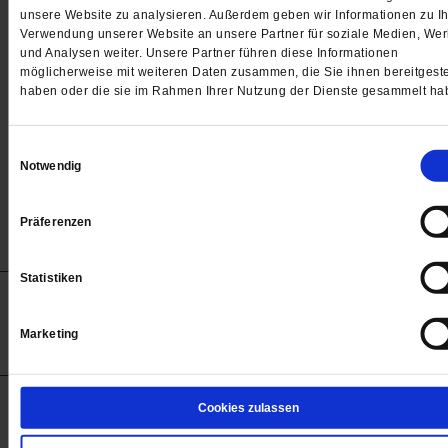
Passwort
unsere Website zu analysieren. Außerdem geben wir Informationen zu Ih
Verwendung unserer Website an unsere Partner für soziale Medien, We

und Analysen weiter. Unsere Partner führen diese Informationen
möglicherweise mit weiteren Daten zusammen, die Sie ihnen bereitgeste
haben oder die sie im Rahmen Ihrer Nutzung der Dienste gesammelt ha
Angemeldet bleiben
Einwilligungsauswahl
Notwendig
Passwort vergessen
Präferenzen
Statistiken
Anzeigen
Impressum
Datenschutz
Barrierefreiheit
© 2012-2026 Publik-Forum Verlagsgesellschaft mbH
Marketing
(Öffnet
Publik-Forum.de folgen:
in
einem
neuen
Tab)
STARTSEITE
Cookies zulassen
MEDIEN