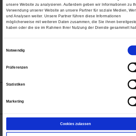
Passwort
unsere Website zu analysieren. Außerdem geben wir Informationen zu Ih
Verwendung unserer Website an unsere Partner für soziale Medien, We

und Analysen weiter. Unsere Partner führen diese Informationen
möglicherweise mit weiteren Daten zusammen, die Sie ihnen bereitgeste
haben oder die sie im Rahmen Ihrer Nutzung der Dienste gesammelt ha
Angemeldet bleiben
Einwilligungsauswahl
Notwendig
Passwort vergessen
Präferenzen
Statistiken
Anzeigen
Impressum
Datenschutz
Barrierefreiheit
© 2012-2026 Publik-Forum Verlagsgesellschaft mbH
Marketing
(Öffnet
Publik-Forum.de folgen:
in
einem
neuen
Tab)
STARTSEITE
Cookies zulassen
MEDIEN