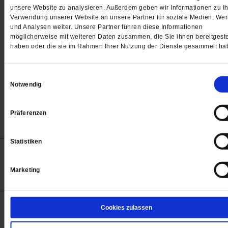
Passwort
unsere Website zu analysieren. Außerdem geben wir Informationen zu Ih
Verwendung unserer Website an unsere Partner für soziale Medien, We

und Analysen weiter. Unsere Partner führen diese Informationen
möglicherweise mit weiteren Daten zusammen, die Sie ihnen bereitgeste
haben oder die sie im Rahmen Ihrer Nutzung der Dienste gesammelt ha
Angemeldet bleiben
Einwilligungsauswahl
Notwendig
Passwort vergessen
Präferenzen
Statistiken
Anzeigen
Impressum
Datenschutz
Barrierefreiheit
© 2012-2026 Publik-Forum Verlagsgesellschaft mbH
Marketing
(Öffnet
Publik-Forum.de folgen:
in
einem
neuen
Tab)
STARTSEITE
Cookies zulassen
MEDIEN