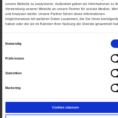
Passwort
unsere Website zu analysieren. Außerdem geben wir Informationen zu Ih
Verwendung unserer Website an unsere Partner für soziale Medien, We

und Analysen weiter. Unsere Partner führen diese Informationen
möglicherweise mit weiteren Daten zusammen, die Sie ihnen bereitgeste
haben oder die sie im Rahmen Ihrer Nutzung der Dienste gesammelt ha
Angemeldet bleiben
Einwilligungsauswahl
Notwendig
Passwort vergessen
Präferenzen
Statistiken
Anzeigen
Impressum
Datenschutz
Barrierefreiheit
© 2012-2026 Publik-Forum Verlagsgesellschaft mbH
Marketing
(Öffnet
Publik-Forum.de folgen:
in
einem
neuen
Tab)
STARTSEITE
Cookies zulassen
MEDIEN