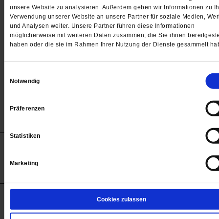
Passwort
unsere Website zu analysieren. Außerdem geben wir Informationen zu Ih
Verwendung unserer Website an unsere Partner für soziale Medien, We

und Analysen weiter. Unsere Partner führen diese Informationen
möglicherweise mit weiteren Daten zusammen, die Sie ihnen bereitgeste
haben oder die sie im Rahmen Ihrer Nutzung der Dienste gesammelt ha
Angemeldet bleiben
Einwilligungsauswahl
Notwendig
Passwort vergessen
Präferenzen
Statistiken
Anzeigen
Impressum
Datenschutz
Barrierefreiheit
© 2012-2026 Publik-Forum Verlagsgesellschaft mbH
Marketing
(Öffnet
Publik-Forum.de folgen:
in
einem
neuen
Tab)
STARTSEITE
Cookies zulassen
MEDIEN