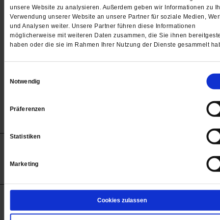
Passwort
unsere Website zu analysieren. Außerdem geben wir Informationen zu Ih
Verwendung unserer Website an unsere Partner für soziale Medien, We

und Analysen weiter. Unsere Partner führen diese Informationen
möglicherweise mit weiteren Daten zusammen, die Sie ihnen bereitgeste
haben oder die sie im Rahmen Ihrer Nutzung der Dienste gesammelt ha
Angemeldet bleiben
Einwilligungsauswahl
Notwendig
Passwort vergessen
Präferenzen
Statistiken
Anzeigen
Impressum
Datenschutz
Barrierefreiheit
© 2012-2026 Publik-Forum Verlagsgesellschaft mbH
Marketing
(Öffnet
Publik-Forum.de folgen:
in
einem
neuen
Tab)
STARTSEITE
Cookies zulassen
MEDIEN