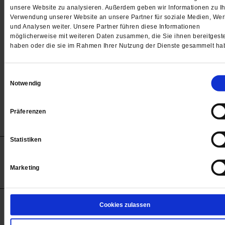
Passwort
unsere Website zu analysieren. Außerdem geben wir Informationen zu Ih
Verwendung unserer Website an unsere Partner für soziale Medien, We

und Analysen weiter. Unsere Partner führen diese Informationen
möglicherweise mit weiteren Daten zusammen, die Sie ihnen bereitgeste
haben oder die sie im Rahmen Ihrer Nutzung der Dienste gesammelt ha
Angemeldet bleiben
Einwilligungsauswahl
Notwendig
Passwort vergessen
Präferenzen
Statistiken
Anzeigen
Impressum
Datenschutz
Barrierefreiheit
© 2012-2026 Publik-Forum Verlagsgesellschaft mbH
Marketing
(Öffnet
Publik-Forum.de folgen:
in
einem
neuen
Tab)
STARTSEITE
Cookies zulassen
MEDIEN